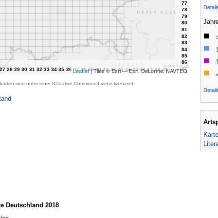
Detai
Jahr
Leaflet
| Tiles © Esri — Esri, DeLorme, NAVTEQ
karten sind unter einer
Creative Commons-Lizenz
lizenziert!
Detail
tand
Arts
Kart
Liter
te Deutschland 2018