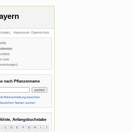
ayern
,
Kontakt
Impressum, Datenschutz
seite
ckbriefe
ckliste
e Liste
swertungen)
e nach Pflanzenname
ß-/Kleinschreibung beachten
Deutschen Namen suchen
kliste, Anfangsbuchstabe
B
C
D
E
F
G
H
I
J