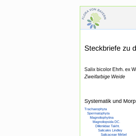
Steckbriefe zu
Salix bicolor Ehrh. ex Wi
Zweifarbige Weide
Systematik und Morp
Trachaeophyta
Spermatophyta
Magnoliophytina
Magnoliopsida DC.
Dilleniidae Takht.
Salicales Lindley
Salicaceae Mirbel