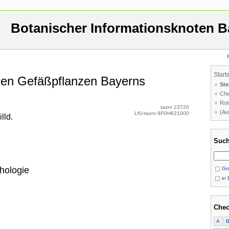
Botanischer Informationsknoten B
Start
 den Gefäßpflanzen Bayerns
Ste
Che
Rot
taxnr 23720
(Au
LfU-taxnr 9P0H621000
lld.
Such
hologie
Gro
in 
Chec
A