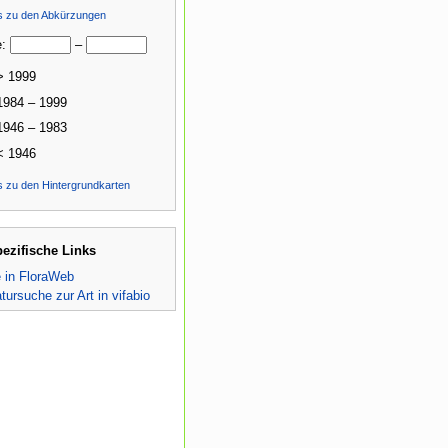
ls zu den Abkürzungen
e:
–
> 1999
1984 – 1999
1946 – 1983
< 1946
s zu den Hintergrundkarten
pezifische Links
e in FloraWeb
atursuche zur Art in vifabio