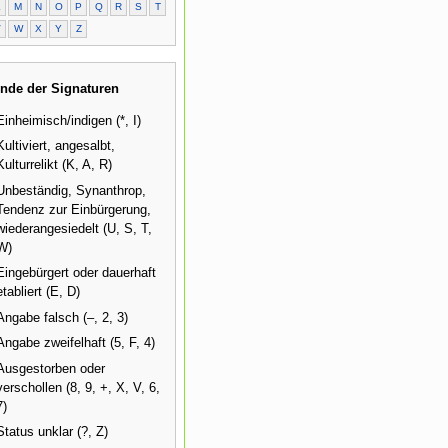
L
M
N
O
P
Q
R
S
T
V
W
X
Y
Z
nde der Signaturen
Einheimisch/indigen (*, I)
Kultiviert, angesalbt,
Kulturrelikt (K, A, R)
Unbeständig, Synanthrop,
Tendenz zur Einbürgerung,
wiederangesiedelt (U, S, T,
W)
Eingebürgert oder dauerhaft
etabliert (E, D)
Angabe falsch (–, 2, 3)
Angabe zweifelhaft (5, F, 4)
Ausgestorben oder
verschollen (8, 9, +, X, V, 6,
7)
Status unklar (?, Z)