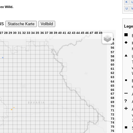
K
 ex Willd.
U
us
Statische Karte
Vollbild
Lege