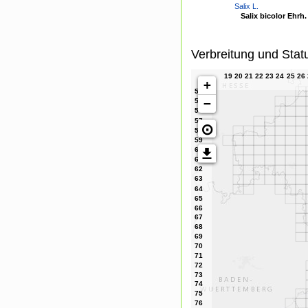
Salix L.
Salix bicolor Ehrh.
Verbreitung und Stat
+
−
⊙