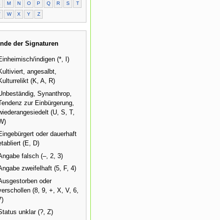
L
M
N
O
P
Q
R
S
T
V
W
X
Y
Z
nde der Signaturen
Einheimisch/indigen (*, I)
Kultiviert, angesalbt,
Kulturrelikt (K, A, R)
Unbeständig, Synanthrop,
Tendenz zur Einbürgerung,
wiederangesiedelt (U, S, T,
W)
Eingebürgert oder dauerhaft
etabliert (E, D)
Angabe falsch (–, 2, 3)
Angabe zweifelhaft (5, F, 4)
Ausgestorben oder
verschollen (8, 9, +, X, V, 6,
7)
Status unklar (?, Z)