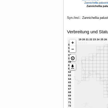
Zannichellia palustri
Zannichellia pal
Syn./incl.: Zannichellia palus
Verbreitung und Stat
+
−
⊙