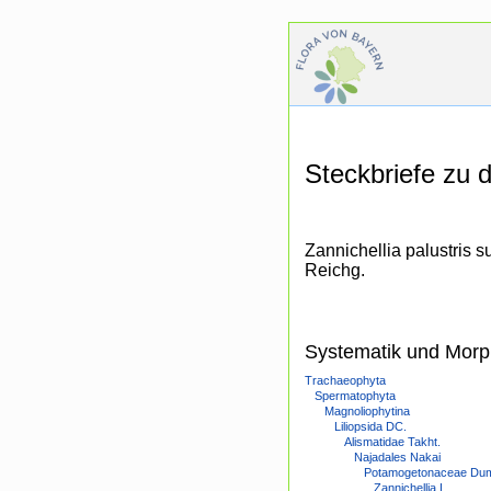
Steckbriefe zu
Zannichellia palustris 
Reichg.
Systematik und Morp
Trachaeophyta
Spermatophyta
Magnoliophytina
Liliopsida DC.
Alismatidae Takht.
Najadales Nakai
Potamogetonaceae Dum
Zannichellia L.