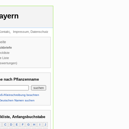
ayern
,
Kontakt
Impressum, Datenschutz
seite
ckbriefe
ckliste
e Liste
swertungen)
e nach Pflanzenname
ß-/Kleinschreibung beachten
Deutschen Namen suchen
kliste, Anfangsbuchstabe
B
C
D
E
F
G
H
I
J