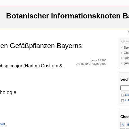
Botanischer Informationsknoten B
Start
 den Gefäßpflanzen Bayerns
Ste
Che
Rot
taxnr 24596
(Au
LfU-taxnr 9P0K008500
subsp. major (Hartm.) Oostrom &
Such
hologie
Gro
in 
Chec
ort.
A