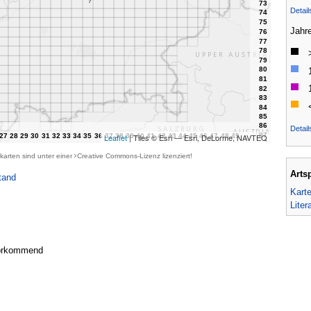
Detai
Jahr
Detail
Leaflet
| Tiles © Esri — Esri, DeLorme, NAVTEQ
karten sind unter einer
Creative Commons-Lizenz
lizenziert!
Arts
tand
Kart
Liter
 vorkommend