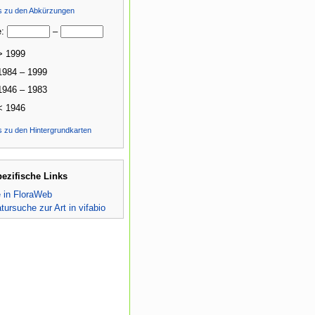
ls zu den Abkürzungen
e:
–
> 1999
1984 – 1999
1946 – 1983
< 1946
s zu den Hintergrundkarten
pezifische Links
e in FloraWeb
atursuche zur Art in vifabio