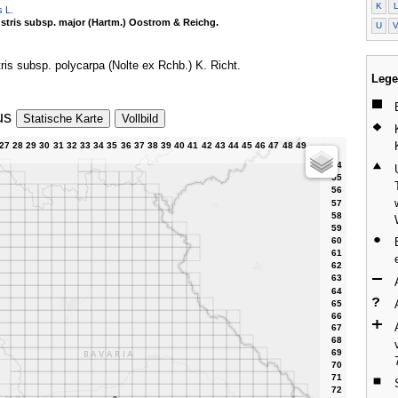
K
s L.
ustris subsp. major (Hartm.) Oostrom & Reichg.
U
tris subsp. polycarpa (Nolte ex Rchb.) K. Richt.
Lege
us
Statische Karte
Vollbild