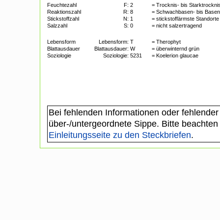
Feuchtezahl
F:
2
= Trocknis- bis Starktrockni
Reaktionszahl
R:
8
= Schwachbasen- bis Basen
Stickstoffzahl
N:
1
= stickstoffärmste Standort
Salzzahl
S:
0
= nicht salzertragend
Lebensform
Lebensform:
T
= Therophyt
Blattausdauer
Blattausdauer:
W
= überwinternd grün
Soziologie
Soziologie:
5231
= Koelerion glaucae
Bei fehlenden Informationen oder fehlender
über-/untergeordnete Sippe. Bitte beachten
Einleitungsseite zu den Steckbriefen
.