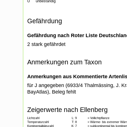
U
unbeständig
Gefährdung
Gefährdung nach Roter Liste Deutschlan
2 stark gefährdet
Anmerkungen zum Taxon
Anmerkungen aus Kommentierte Artenli
für J angegeben (6933/4 Thalmässing, J. Kra
BayAtlas), Beleg fehlt
Zeigerwerte nach Ellenberg
Lichtzahl
L:
9
= Vollichtpflanze
Temperaturzahl
T:
8
= Wärme- bis extremer Wär
Kontinentalitätszahl
K:
7
= subkontinental bis kontinen