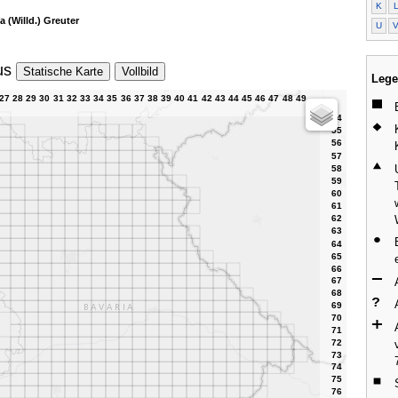
K
a (Willd.) Greuter
U
us
Statische Karte
Vollbild
Lege