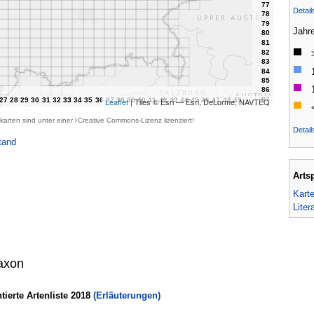
Detai
Jahr
Leaflet
| Tiles © Esri — Esri, DeLorme, NAVTEQ
karten sind unter einer
Creative Commons-Lizenz
lizenziert!
Detail
tand
Arts
Kart
Liter
axon
erte Artenliste 2018
(Erläuterungen)