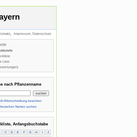
ayern
,
Kontakt
Impressum, Datenschutz
seite
ckbriefe
ckliste
e Liste
swertungen)
e nach Pflanzenname
ß-/Kleinschreibung beachten
Deutschen Namen suchen
kliste, Anfangsbuchstabe
B
C
D
E
F
G
H
I
J