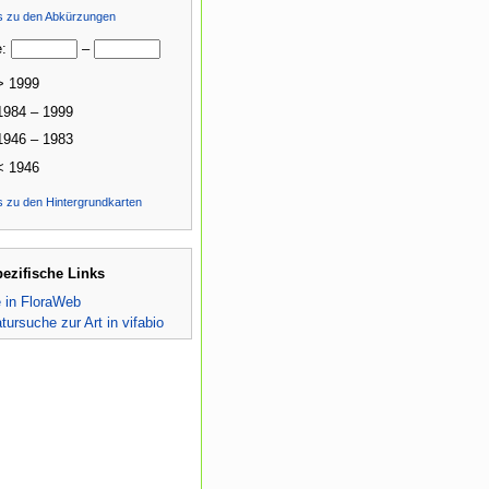
ls zu den Abkürzungen
e:
–
> 1999
1984 – 1999
1946 – 1983
< 1946
s zu den Hintergrundkarten
pezifische Links
e in FloraWeb
atursuche zur Art in vifabio