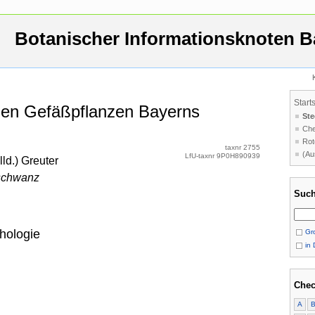
Botanischer Informationsknoten B
Start
 den Gefäßpflanzen Bayerns
Ste
Che
Rot
taxnr 2755
(Au
LfU-taxnr 9P0H890939
lld.) Greuter
schwanz
Such
hologie
Gro
in 
Chec
A