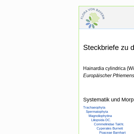
Steckbriefe zu
Hainardia cylindrica (Wi
Europäischer Pfriemen
Systematik und Morp
Trachaeophyta
Spermatophyta
Magnoliophytina
Liliopsida DC.
Commelinidae Takht.
Cyperales Burnett
Poaceae Barnhart