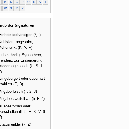
L
M
N
O
P
Q
R
S
T
V
W
X
Y
Z
nde der Signaturen
Einheimisch/indigen (*, I)
Kultiviert, angesalbt,
Kulturrelikt (K, A, R)
Unbeständig, Synanthrop,
Tendenz zur Einbürgerung,
wiederangesiedelt (U, S, T,
W)
Eingebürgert oder dauerhaft
etabliert (E, D)
Angabe falsch (–, 2, 3)
Angabe zweifelhaft (5, F, 4)
Ausgestorben oder
verschollen (8, 9, +, X, V, 6,
7)
Status unklar (?, Z)