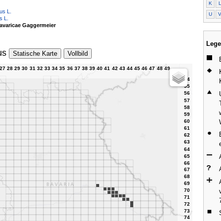
K
us L.
U
s L.
avaricae Gaggermeier
Lege
us
Statische Karte
Vollbild