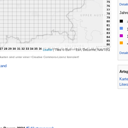
Detai
Jahr
Leaflet
| Tiles © Esri — Esri, DeLorme, NAVTEQ
Detail
karten sind unter einer
Creative Commons-Lizenz
lizenziert!
tand
Arts
Kart
Liter