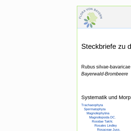
Steckbriefe zu
Rubus silvae-bavarica
Bayerwald-Brombeere
Systematik und Morp
Trachaeophyta
Spermatophyta
Magnoliophytina
Magnoliopsida DC.
Rosidae Takht.
Rosales Lindley
Rosaceae Juss.