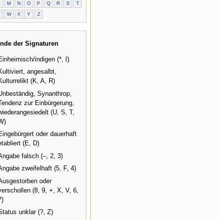
L
M
N
O
P
Q
R
S
T
V
W
X
Y
Z
nde der Signaturen
Einheimisch/indigen (*, I)
Kultiviert, angesalbt,
Kulturrelikt (K, A, R)
Unbeständig, Synanthrop,
Tendenz zur Einbürgerung,
wiederangesiedelt (U, S, T,
W)
Eingebürgert oder dauerhaft
etabliert (E, D)
Angabe falsch (–, 2, 3)
Angabe zweifelhaft (5, F, 4)
Ausgestorben oder
verschollen (8, 9, +, X, V, 6,
7)
Status unklar (?, Z)