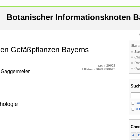
Botanischer Informationsknoten B
Start
 den Gefäßpflanzen Bayerns
Ste
Che
Rot
taxnr 29623
(Au
LfU-taxnr 9P0H890623
e Gaggermeier
Such
hologie
Gro
in 
Chec
A