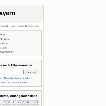
ayern
,
Kontakt
Impressum, Datenschutz
seite
ckbriefe
ckliste
e Liste
swertungen)
e nach Pflanzenname
ß-/Kleinschreibung beachten
Deutschen Namen suchen
kliste, Anfangsbuchstabe
B
C
D
E
F
G
H
I
J