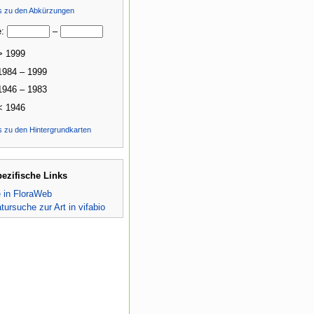
ls zu den Abkürzungen
e:
–
> 1999
1984 – 1999
1946 – 1983
< 1946
s zu den Hintergrundkarten
pezifische Links
e in FloraWeb
atursuche zur Art in vifabio