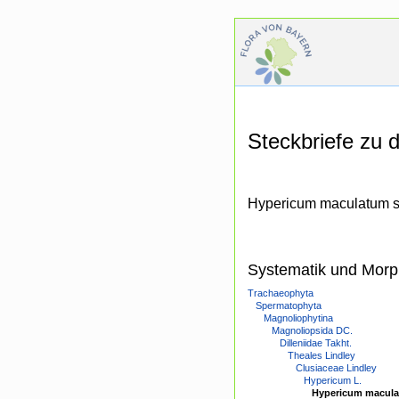
Steckbriefe zu
Hypericum maculatum s. 
Systematik und Morp
Trachaeophyta
Spermatophyta
Magnoliophytina
Magnoliopsida DC.
Dilleniidae Takht.
Theales Lindley
Clusiaceae Lindley
Hypericum L.
Hypericum maculat