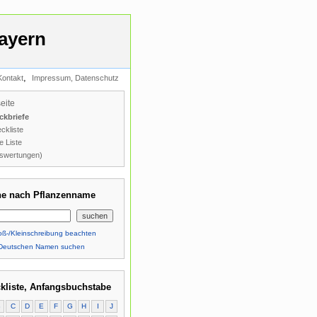
ayern
,
Kontakt
Impressum, Datenschutz
seite
ckbriefe
ckliste
e Liste
swertungen)
e nach Pflanzenname
ß-/Kleinschreibung beachten
Deutschen Namen suchen
kliste, Anfangsbuchstabe
B
C
D
E
F
G
H
I
J