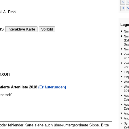
K
U
i A. Fröhl.
Lege
us
Interaktive Karte
Vollbild
Nor
Nor
(Er
Bay
Nor
Zwe
ab 
Zwe
vor
Ein
axon
Ein
Wie
Wie
erte Artenliste 2018
(Erläuterungen)
194
enstadt"
Aus
Zei
Aus
Zei
Ang
Ang
Syn
oder fehlender Karte siehe auch über-/untergeordnete Sippe. Bitte
Zei