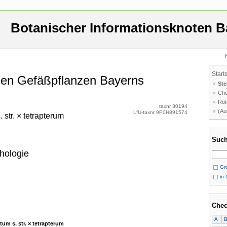
Botanischer Informationsknoten B
Start
 den Gefäßpflanzen Bayerns
Ste
Che
Rot
taxnr 30194
(Au
LfU-taxnr 9P0H891574
str. × tetrapterum
Such
hologie
Gro
in 
Chec
A
um s. str. × tetrapterum