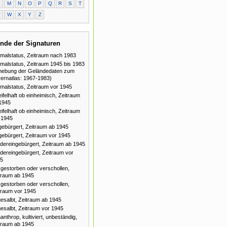
L
M
N
O
P
Q
R
S
T
V
W
X
Y
Z
nde der Signaturen
malstatus, Zeitraum nach 1983
malstatus, Zeitraum 1945 bis 1983
hebung der Geländedaten zum
ernatlas: 1967-1983)
malstatus, Zeitraum vor 1945
ifelhaft ob einheimisch, Zeitraum
1945
ifelhaft ob einheimisch, Zeitraum
 1945
gebürgert, Zeitraum ab 1945
gebürgert, Zeitraum vor 1945
dereingebürgert, Zeitraum ab 1945
dereingebürgert, Zeitraum vor
5
gestorben oder verschollen,
traum ab 1945
gestorben oder verschollen,
traum vor 1945
esalbt, Zeitraum ab 1945
esalbt, Zeitraum vor 1945
anthrop, kultiviert, unbeständig,
traum ab 1945