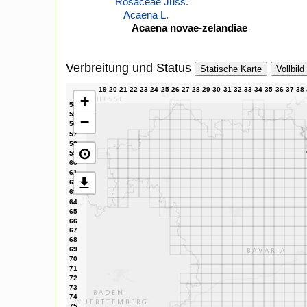
Rosaceae Juss.
Acaena L.
Acaena novae-zelandiae
Verbreitung und Status
Statische Karte
Vollbild
+
−
⊙