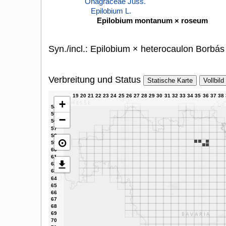
Onagraceae Juss.
Epilobium L.
Epilobium montanum × roseum
Syn./incl.: Epilobium × heterocaulon Borbás
Verbreitung und Status
Statische Karte
Vollbild
+
−
⊙