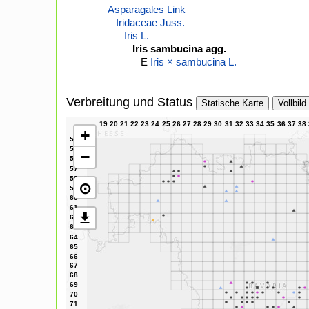
Asparagales Link
Iridaceae Juss.
Iris L.
Iris sambucina agg.
E
Iris × sambucina L.
Verbreitung und Status
Statische Karte
Vollbild
+
−
⊙