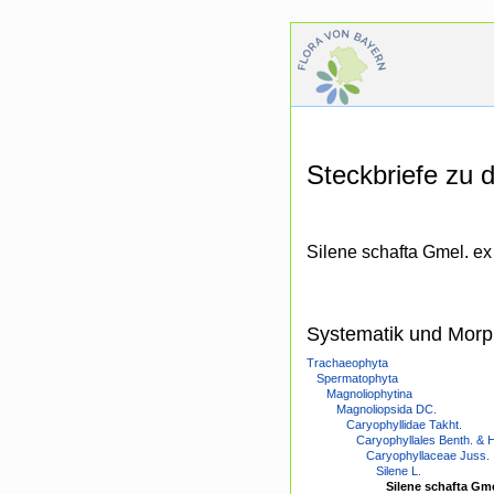
Steckbriefe zu
Silene schafta Gmel. e
Systematik und Morp
Trachaeophyta
Spermatophyta
Magnoliophytina
Magnoliopsida DC.
Caryophyllidae Takht.
Caryophyllales Benth. & 
Caryophyllaceae Juss.
Silene L.
Silene schafta Gm