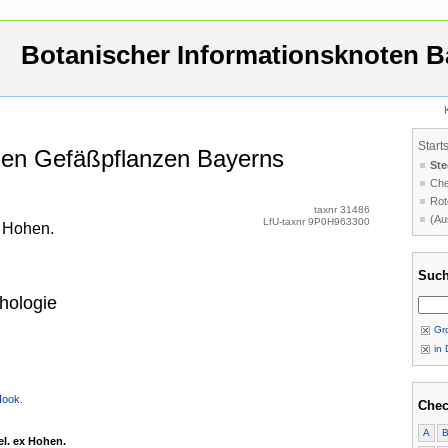
Botanischer Informationsknoten B
Start
 den Gefäßpflanzen Bayerns
Ste
Che
Rot
taxnr 31486
(Au
LfU-taxnr 9P0H963300
x Hohen.
Such
hologie
Gro
in 
Hook.
Chec
A
el. ex Hohen.