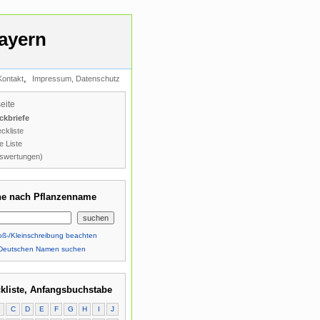
ayern
,
Kontakt
Impressum, Datenschutz
seite
ckbriefe
ckliste
e Liste
swertungen)
e nach Pflanzenname
ß-/Kleinschreibung beachten
Deutschen Namen suchen
kliste, Anfangsbuchstabe
B
C
D
E
F
G
H
I
J