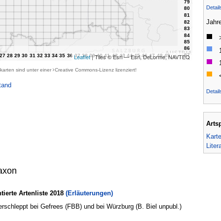
Detai
Jahr
Leaflet
| Tiles © Esri — Esri, DeLorme, NAVTEQ
karten sind unter einer
Creative Commons-Lizenz
lizenziert!
tand
Detail
Arts
Kart
Liter
axon
erte Artenliste 2018
(Erläuterungen)
verschleppt bei Gefrees (FBB) und bei Würzburg (B. Biel unpubl.)