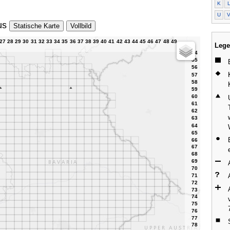
K
U
us
Statische Karte
Vollbild
Lege