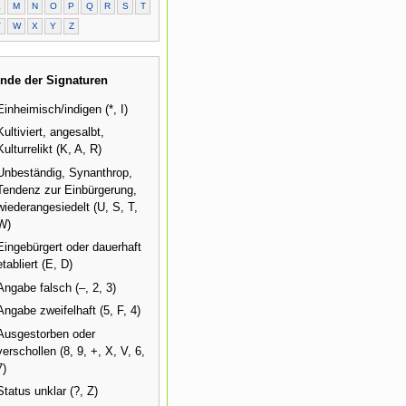
L
M
N
O
P
Q
R
S
T
V
W
X
Y
Z
nde der Signaturen
Einheimisch/indigen (*, I)
Kultiviert, angesalbt,
Kulturrelikt (K, A, R)
Unbeständig, Synanthrop,
Tendenz zur Einbürgerung,
wiederangesiedelt (U, S, T,
W)
Eingebürgert oder dauerhaft
etabliert (E, D)
Angabe falsch (–, 2, 3)
Angabe zweifelhaft (5, F, 4)
Ausgestorben oder
verschollen (8, 9, +, X, V, 6,
7)
Status unklar (?, Z)