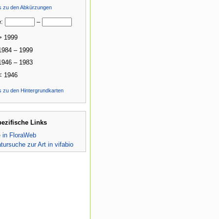
ls zu den Abkürzungen
e:
–
> 1999
1984 – 1999
1946 – 1983
< 1946
s zu den Hintergrundkarten
pezifische Links
e in FloraWeb
atursuche zur Art in vifabio