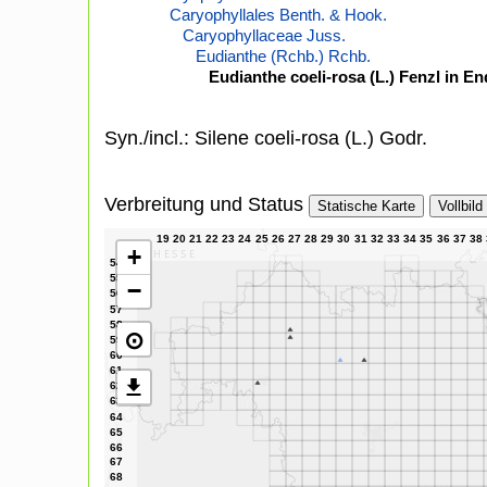
Caryophyllales Benth. & Hook.
Caryophyllaceae Juss.
Eudianthe (Rchb.) Rchb.
Eudianthe coeli-rosa (L.) Fenzl in En
Syn./incl.: Silene coeli-rosa (L.) Godr.
Verbreitung und Status
Statische Karte
Vollbild
+
−
⊙