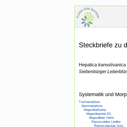
Steckbriefe zu
Hepatica transsilvanica
Siebenbürger Leberbl
Systematik und Morp
Trachaeophyta
Spermatophyta
Magnoliophytina
Magnoliopsida DC.
Magnoliidae Takht.
Ranunculales Lindley
Ranunculaceae Juss.