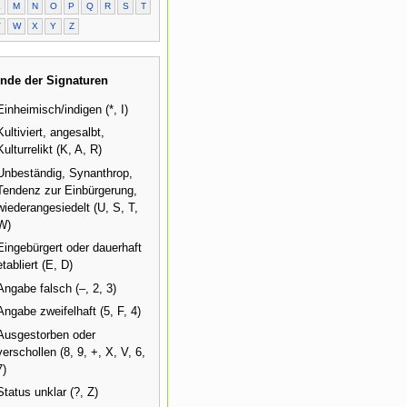
L
M
N
O
P
Q
R
S
T
V
W
X
Y
Z
nde der Signaturen
Einheimisch/indigen (*, I)
Kultiviert, angesalbt,
Kulturrelikt (K, A, R)
Unbeständig, Synanthrop,
Tendenz zur Einbürgerung,
wiederangesiedelt (U, S, T,
W)
Eingebürgert oder dauerhaft
etabliert (E, D)
Angabe falsch (–, 2, 3)
Angabe zweifelhaft (5, F, 4)
Ausgestorben oder
verschollen (8, 9, +, X, V, 6,
7)
Status unklar (?, Z)