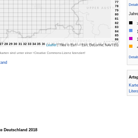
Detai
Jahr
Leaflet
| Tiles © Esri — Esri, DeLorme, NAVTEQ
karten sind unter einer
Creative Commons-Lizenz
lizenziert!
Detail
tand
Arts
Kart
Liter
te Deutschland 2018