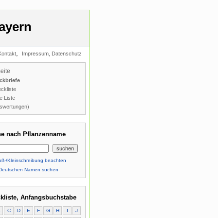
ayern
,
Kontakt
Impressum, Datenschutz
seite
ckbriefe
ckliste
e Liste
swertungen)
e nach Pflanzenname
ß-/Kleinschreibung beachten
Deutschen Namen suchen
kliste, Anfangsbuchstabe
B
C
D
E
F
G
H
I
J