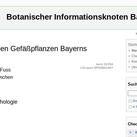
Botanischer Informationsknoten B
Start
 den Gefäßpflanzen Bayerns
Ste
Che
Rot
taxnr 32284
(Au
LfU-taxnr 9P0H891887
 Fuss
ümchen
Such
hologie
Gro
in 
Chec
A