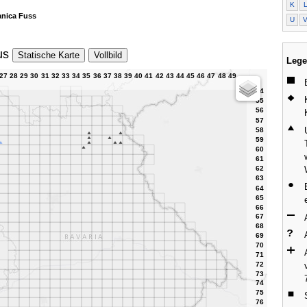
K
anica Fuss
U
us
Statische Karte
Vollbild
Lege