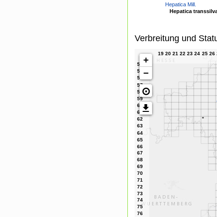
Hepatica Mill.
Hepatica transsilv
Verbreitung und Stat
+
−
⊙