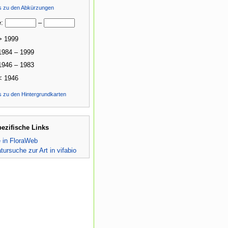
ls zu den Abkürzungen
e:
–
> 1999
1984 – 1999
1946 – 1983
< 1946
s zu den Hintergrundkarten
pezifische Links
e in FloraWeb
atursuche zur Art in vifabio