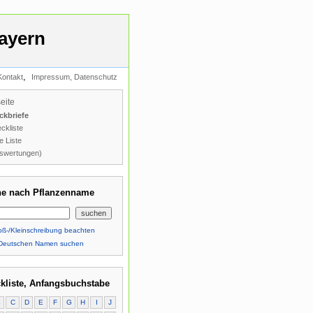
ayern
,
Kontakt
Impressum, Datenschutz
seite
ckbriefe
ckliste
e Liste
swertungen)
e nach Pflanzenname
ß-/Kleinschreibung beachten
Deutschen Namen suchen
kliste, Anfangsbuchstabe
B
C
D
E
F
G
H
I
J