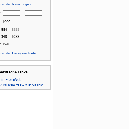
ls zu den Abkürzungen
e:
–
> 1999
1984 – 1999
1946 – 1983
< 1946
s zu den Hintergrundkarten
pezifische Links
e in FloraWeb
atursuche zur Art in vifabio