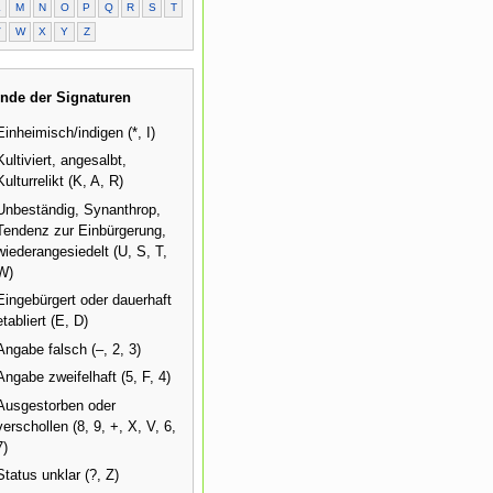
L
M
N
O
P
Q
R
S
T
V
W
X
Y
Z
nde der Signaturen
Einheimisch/indigen (*, I)
Kultiviert, angesalbt,
Kulturrelikt (K, A, R)
Unbeständig, Synanthrop,
Tendenz zur Einbürgerung,
wiederangesiedelt (U, S, T,
W)
Eingebürgert oder dauerhaft
etabliert (E, D)
Angabe falsch (–, 2, 3)
Angabe zweifelhaft (5, F, 4)
Ausgestorben oder
verschollen (8, 9, +, X, V, 6,
7)
Status unklar (?, Z)