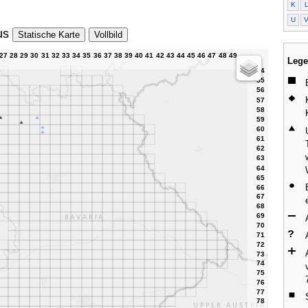
K
U
us
Statische Karte
Vollbild
Lege