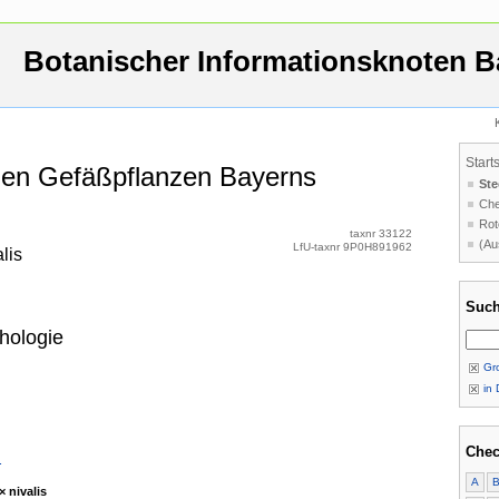
Botanischer Informationsknoten B
Start
 den Gefäßpflanzen Bayerns
Ste
Che
Rot
taxnr 33122
(Au
LfU-taxnr 9P0H891962
lis
Such
hologie
Gro
in 
Chec
.
A
× nivalis