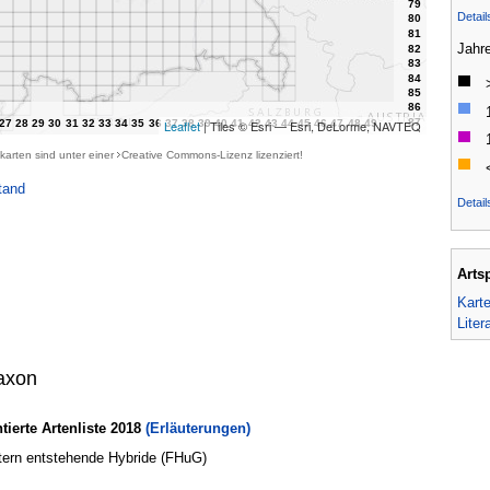
Detai
Jahr
Leaflet
| Tiles © Esri — Esri, DeLorme, NAVTEQ
karten sind unter einer
Creative Commons-Lizenz
lizenziert!
tand
Detail
Arts
Kart
Liter
axon
erte Artenliste 2018
(Erläuterungen)
ltern entstehende Hybride (FHuG)