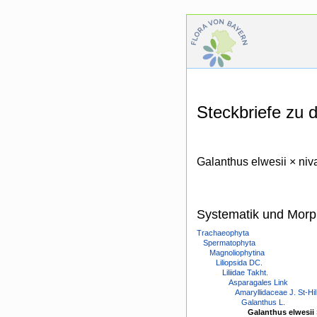
Steckbriefe zu
Galanthus elwesii × niva
Systematik und Morp
Trachaeophyta
Spermatophyta
Magnoliophytina
Liliopsida DC.
Liliidae Takht.
Asparagales Link
Amaryllidaceae J. St-Hil
Galanthus L.
Galanthus elwesii 