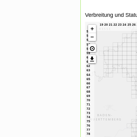
Verbreitung und Stat
+
−
⊙