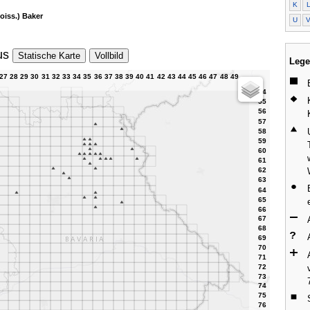
K
oiss.) Baker
U
us
Statische Karte
Vollbild
Lege