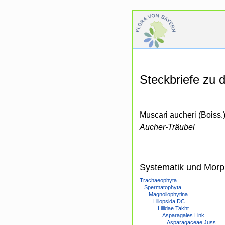
Steckbriefe zu
Muscari aucheri (Boiss.
Aucher-Träubel
Systematik und Morp
Trachaeophyta
Spermatophyta
Magnoliophytina
Liliopsida DC.
Liliidae Takht.
Asparagales Link
Asparagaceae Juss.