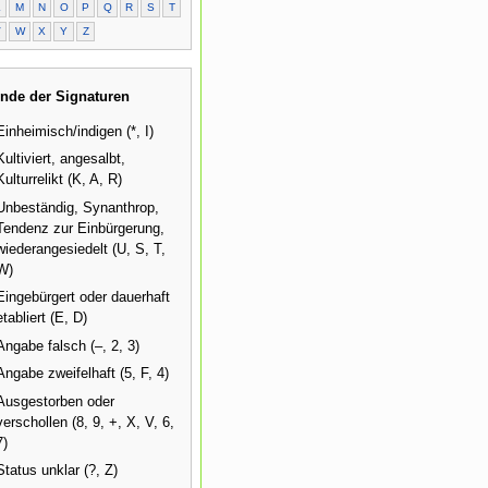
L
M
N
O
P
Q
R
S
T
V
W
X
Y
Z
nde der Signaturen
Einheimisch/indigen (*, I)
Kultiviert, angesalbt,
Kulturrelikt (K, A, R)
Unbeständig, Synanthrop,
Tendenz zur Einbürgerung,
wiederangesiedelt (U, S, T,
W)
Eingebürgert oder dauerhaft
etabliert (E, D)
Angabe falsch (–, 2, 3)
Angabe zweifelhaft (5, F, 4)
Ausgestorben oder
verschollen (8, 9, +, X, V, 6,
7)
Status unklar (?, Z)