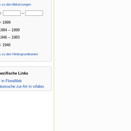
ls zu den Abkürzungen
e:
–
> 1999
1984 – 1999
1946 – 1983
< 1946
s zu den Hintergrundkarten
pezifische Links
e in FloraWeb
atursuche zur Art in vifabio