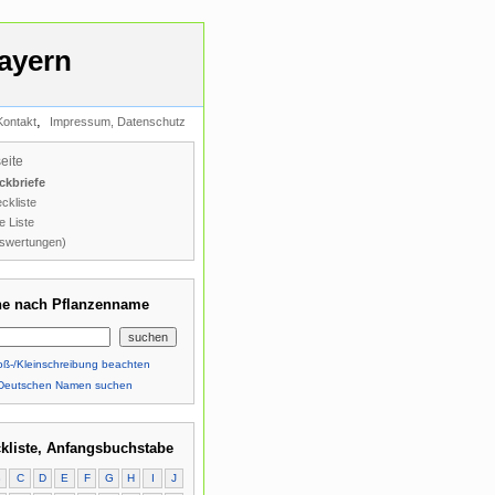
ayern
,
Kontakt
Impressum, Datenschutz
seite
ckbriefe
ckliste
e Liste
swertungen)
e nach Pflanzenname
ß-/Kleinschreibung beachten
Deutschen Namen suchen
kliste, Anfangsbuchstabe
B
C
D
E
F
G
H
I
J