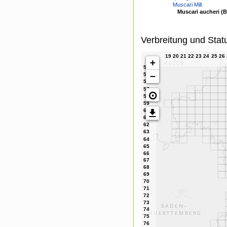
Muscari Mill.
Muscari aucheri (B
Verbreitung und Stat
+
−
⊙