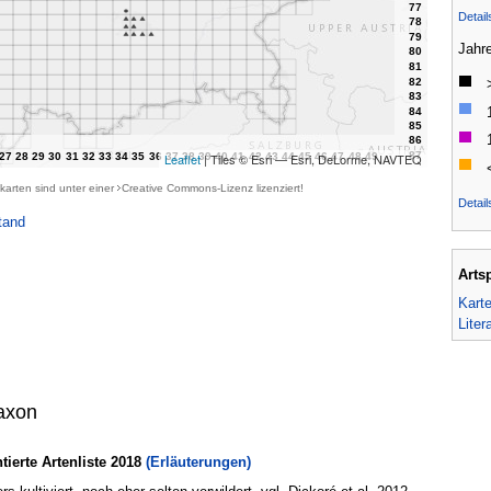
Detai
Jahr
Leaflet
| Tiles © Esri — Esri, DeLorme, NAVTEQ
karten sind unter einer
Creative Commons-Lizenz
lizenziert!
Detail
tand
Arts
Kart
Liter
axon
erte Artenliste 2018
(Erläuterungen)