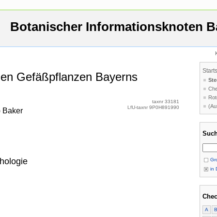
Botanischer Informationsknoten B
Start
 den Gefäßpflanzen Bayerns
Ste
Che
Rot
taxnr 33181
(Au
LfU-taxnr 9P0H891990
) Baker
Such
hologie
Gro
in 
Chec
A