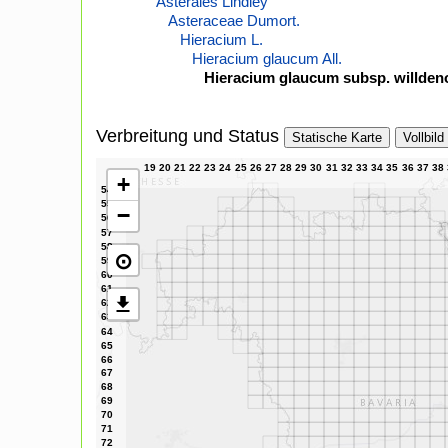
Asterales Lindley
Asteraceae Dumort.
Hieracium L.
Hieracium glaucum All.
Hieracium glaucum subsp. willdeno
Verbreitung und Status
Statische Karte
Vollbild
+
−
⊙