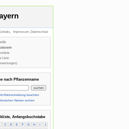
ayern
,
Kontakt
Impressum, Datenschutz
seite
ckbriefe
ckliste
e Liste
swertungen)
e nach Pflanzenname
ß-/Kleinschreibung beachten
Deutschen Namen suchen
kliste, Anfangsbuchstabe
B
C
D
E
F
G
H
I
J