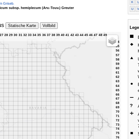
K
m Griseb.
icum subsp. hemiplecum (Arv.-Touv.) Greuter
U
us
Statische Karte
Vollbild
Lege