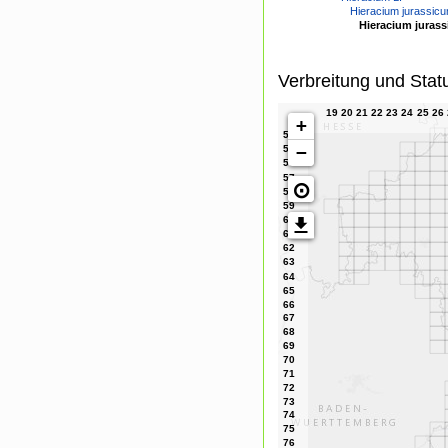
Hieracium jurassicu
Hieracium jurass
Verbreitung und Stat
+
−
⊙