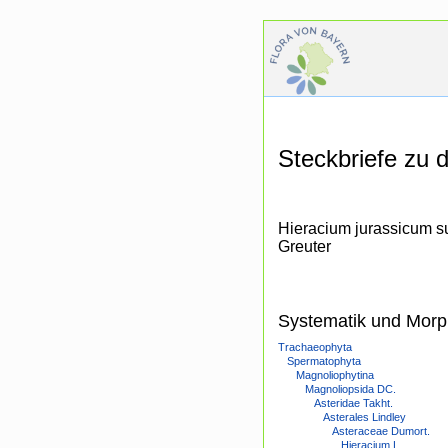
Steckbriefe zu
Hieracium jurassicum s
Greuter
Systematik und Morp
Trachaeophyta
Spermatophyta
Magnoliophytina
Magnoliopsida DC.
Asteridae Takht.
Asterales Lindley
Asteraceae Dumort.
Hieracium L.