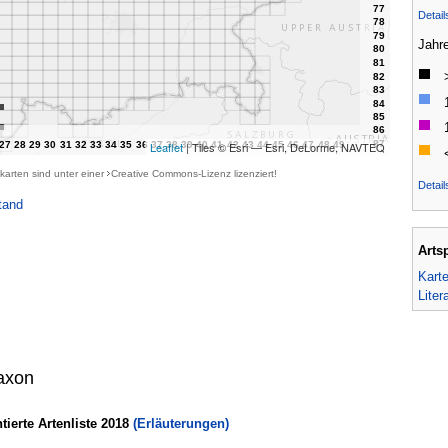
Detai
Jahr
Leaflet
| Tiles © Esri — Esri, DeLorme, NAVTEQ
karten sind unter einer
Creative Commons-Lizenz
lizenziert!
Detail
tand
Arts
Kart
Liter
axon
erte Artenliste 2018
(Erläuterungen)