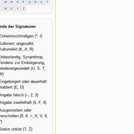
L
M
N
O
P
Q
R
S
T
V
W
X
Y
Z
nde der Signaturen
Einheimisch/indigen (*, I)
Kultiviert, angesalbt,
Kulturrelikt (K, A, R)
Unbeständig, Synanthrop,
Tendenz zur Einbürgerung,
wiederangesiedelt (U, S, T,
W)
Eingebürgert oder dauerhaft
etabliert (E, D)
Angabe falsch (–, 2, 3)
Angabe zweifelhaft (5, F, 4)
Ausgestorben oder
verschollen (8, 9, +, X, V, 6,
7)
Status unklar (?, Z)