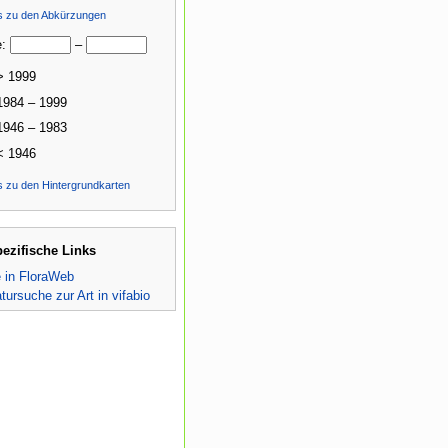
ls zu den Abkürzungen
e:
–
> 1999
1984 – 1999
1946 – 1983
< 1946
s zu den Hintergrundkarten
pezifische Links
e in FloraWeb
atursuche zur Art in vifabio