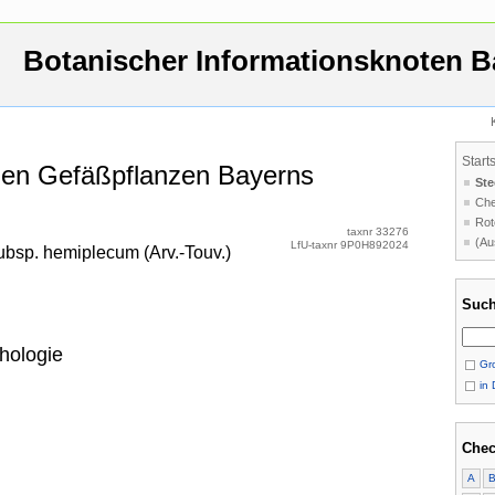
Botanischer Informationsknoten B
Start
 den Gefäßpflanzen Bayerns
Ste
Che
Rot
taxnr 33276
(Au
LfU-taxnr 9P0H892024
ubsp. hemiplecum (Arv.-Touv.)
Such
hologie
Gro
in 
Chec
A