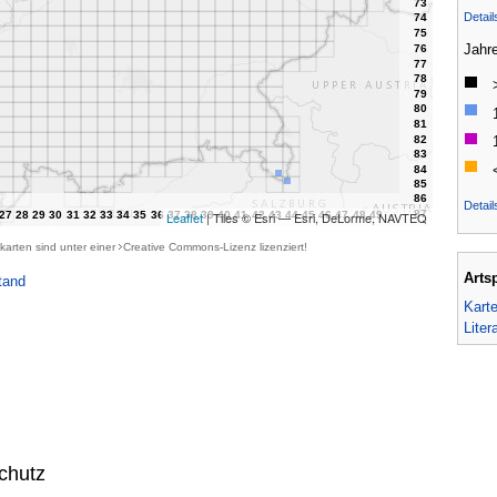
Detai
Jahr
Detail
Leaflet
| Tiles © Esri — Esri, DeLorme, NAVTEQ
karten sind unter einer
Creative Commons-Lizenz
lizenziert!
Arts
tand
Kart
Liter
chutz