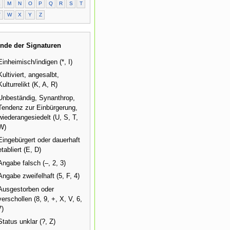
L
M
N
O
P
Q
R
S
T
V
W
X
Y
Z
nde der Signaturen
Einheimisch/indigen (*, I)
Kultiviert, angesalbt,
Kulturrelikt (K, A, R)
Unbeständig, Synanthrop,
Tendenz zur Einbürgerung,
wiederangesiedelt (U, S, T,
W)
Eingebürgert oder dauerhaft
etabliert (E, D)
Angabe falsch (–, 2, 3)
Angabe zweifelhaft (5, F, 4)
Ausgestorben oder
verschollen (8, 9, +, X, V, 6,
7)
Status unklar (?, Z)