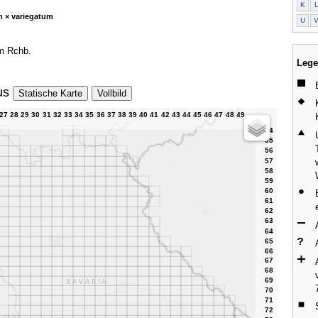
K
m × variegatum
U
um Rchb.
Lege
us
Statische Karte
Vollbild