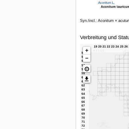
Aconitum L.
Aconitum tauricu
Syn./incl.: Aconitum × acut
Verbreitung und Stat
+
−
⊙