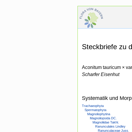
Steckbriefe zu
Aconitum tauricum × va
Scharfer Eisenhut
Systematik und Morp
Trachaeophyta
Spermatophyta
Magnoliophytina
Magnoliopsida DC.
Magnoliidae Takht.
Ranunculales Lindley
Ranunculaceae Juss.