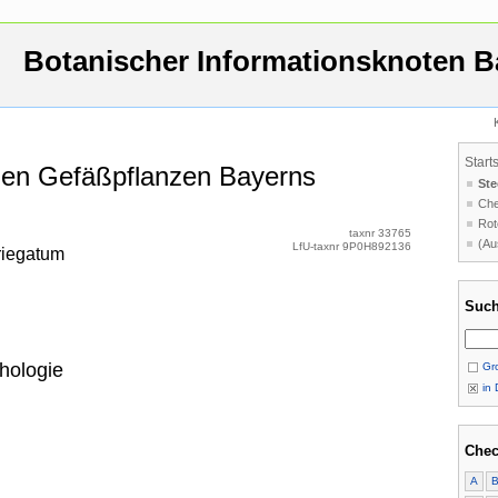
Botanischer Informationsknoten B
Start
 den Gefäßpflanzen Bayerns
Ste
Che
Rot
taxnr 33765
(Au
LfU-taxnr 9P0H892136
riegatum
Such
hologie
Gro
in 
Chec
A