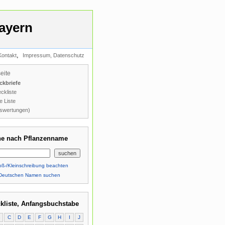
ayern
,
Kontakt
Impressum, Datenschutz
seite
ckbriefe
ckliste
e Liste
swertungen)
e nach Pflanzenname
ß-/Kleinschreibung beachten
Deutschen Namen suchen
kliste, Anfangsbuchstabe
B
C
D
E
F
G
H
I
J