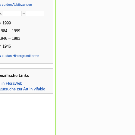
ls zu den Abkürzungen
e:
–
> 1999
1984 – 1999
1946 – 1983
< 1946
s zu den Hintergrundkarten
pezifische Links
e in FloraWeb
atursuche zur Art in vifabio