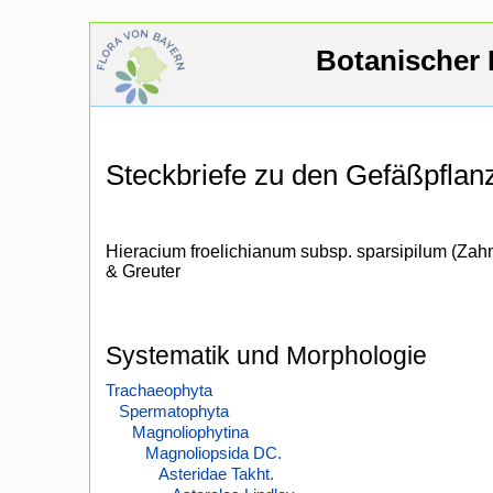
Botanischer 
Steckbriefe zu den Gefäßpfla
Hieracium froelichianum subsp. sparsipilum (Zahn
& Greuter
Systematik und Morphologie
Trachaeophyta
Spermatophyta
Magnoliophytina
Magnoliopsida DC.
Asteridae Takht.