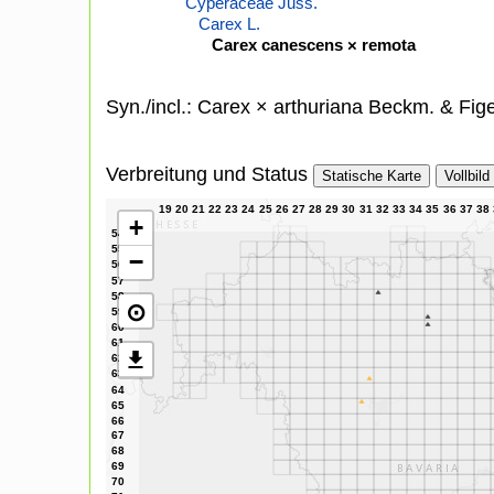
Cyperaceae Juss.
Carex L.
Carex canescens × remota
Syn./incl.: Carex × arthuriana Beckm. & Fige
Verbreitung und Status
Statische Karte
Vollbild
+
−
⊙