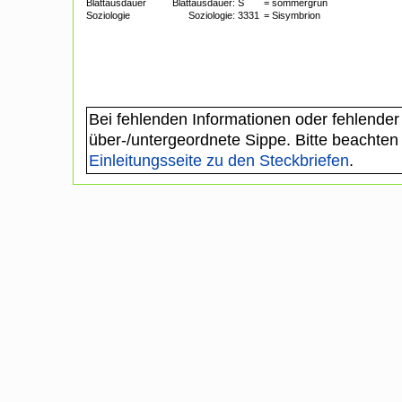
Blattausdauer
Blattausdauer:
S
= sommergrün
Soziologie
Soziologie:
3331
= Sisymbrion
Bei fehlenden Informationen oder fehlender
über-/untergeordnete Sippe. Bitte beachten
Einleitungsseite zu den Steckbriefen
.