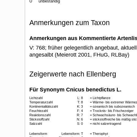
U
unbeständig
Anmerkungen zum Taxon
Anmerkungen aus Kommentierte Artenli
V: 768; früher gelegentlich angebaut, aktuel
angesalbt (Meierott 2001, FHuG, RLBay)
Zeigerwerte nach Ellenberg
Für Synonym Cnicus benedictus L.
Lichtzahl
L:
8
= Lichtpflanze
Temperaturzahl
T:
8
= Wärme- bis extremer Wärmez
Kontinentalitätszahl
K:
3
= ozeanisch bis subozeanisch
Feuchtezahl
F:
4
= Trocknis- bis Frischezeiger
Reaktionszahl
R:
7
= Schwachsäure- bis Schwach
Stickstoffzahl
N:
6
= stickstoffreiche bis mäßig sti
Salzzahl
S:
0
= nicht salzertragend
Lebensform
Lebensform:
T
= Therophyt