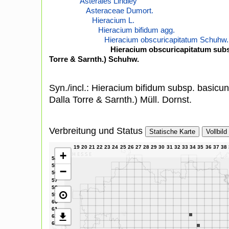
Asterales Lindley
Asteraceae Dumort.
Hieracium L.
Hieracium bifidum agg.
Hieracium obscuricapitatum Schuhw.
Hieracium obscuricapitatum subsp
Torre & Sarnth.) Schuhw.
Syn./incl.: Hieracium bifidum subsp. basicun
Dalla Torre & Sarnth.) Müll. Dornst.
Verbreitung und Status
Statische Karte
Vollbild
+
−
⊙