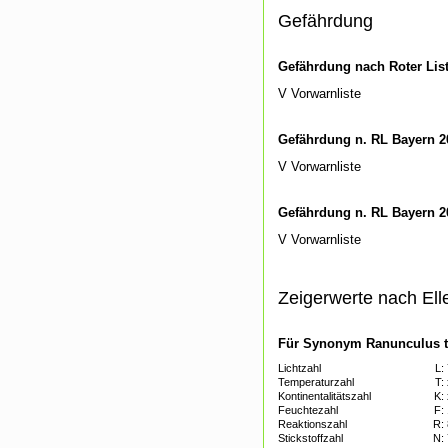
Gefährdung
Gefährdung nach Roter Lis
V Vorwarnliste
Gefährdung n. RL Bayern 2
V Vorwarnliste
Gefährdung n. RL Bayern 2
V Vorwarnliste
Zeigerwerte nach Ell
Für Synonym Ranunculus tr
Lichtzahl
L:
Temperaturzahl
T:
Kontinentalitätszahl
K:
Feuchtezahl
F:
Reaktionszahl
R:
Stickstoffzahl
N: