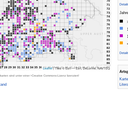
Detai
Jahr
Detail
Leaflet
| Tiles © Esri — Esri, DeLorme, NAVTEQ
Arts
karten sind unter einer
Creative Commons-Lizenz
lizenziert!
Kart
Liter
tand