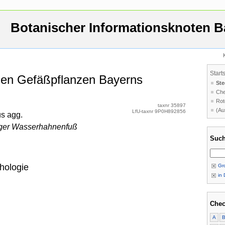
Botanischer Informationsknoten B
Start
 den Gefäßpflanzen Bayerns
Ste
Che
Rot
taxnr 35897
(Au
LfU-taxnr 9P0H892856
us agg.
iger Wasserhahnenfuß
Such
hologie
Gro
in 
Chec
A