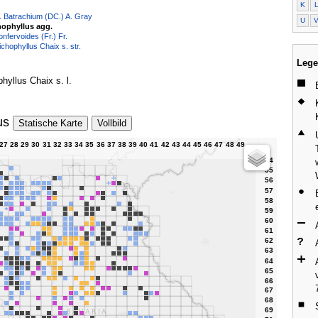
K
 Batrachium (DC.) A. Gray
U
hophyllus agg.
nfervoides (Fr.) Fr.
chophyllus Chaix s. str.
Lege
hyllus Chaix s. l.
us
Statische Karte
Vollbild