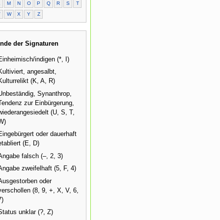
L
M
N
O
P
Q
R
S
T
V
W
X
Y
Z
nde der Signaturen
Einheimisch/indigen (*, I)
Kultiviert, angesalbt,
Kulturrelikt (K, A, R)
Unbeständig, Synanthrop,
Tendenz zur Einbürgerung,
wiederangesiedelt (U, S, T,
W)
Eingebürgert oder dauerhaft
etabliert (E, D)
Angabe falsch (–, 2, 3)
Angabe zweifelhaft (5, F, 4)
Ausgestorben oder
verschollen (8, 9, +, X, V, 6,
7)
Status unklar (?, Z)