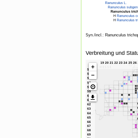
Ranunculus L.
Ranunculus subgen.
Ranunculus tric
H
Ranunculus co
H
Ranunculus tri
Syn./incl.: Ranunculus trichop
Verbreitung und Stat
+
−
⊙