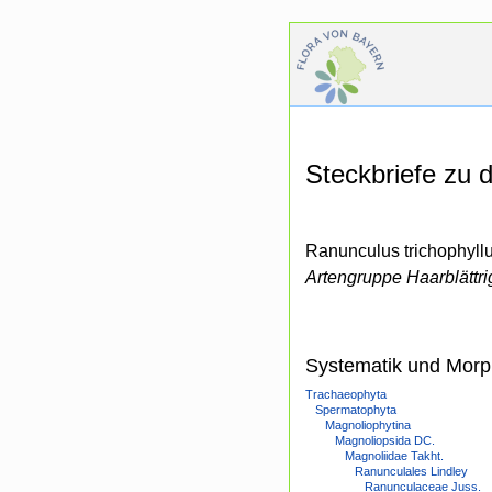
Steckbriefe zu
Ranunculus trichophyll
Artengruppe Haarblättr
Systematik und Morp
Trachaeophyta
Spermatophyta
Magnoliophytina
Magnoliopsida DC.
Magnoliidae Takht.
Ranunculales Lindley
Ranunculaceae Juss.