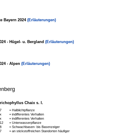
te Bayern 2024
(Erläuterungen)
024 - Hügel- u. Bergland
(Erläuterungen)
024 - Alpen
(Erläuterungen)
enberg
ichophyllus Chaix s. l.
7
= Halblichtpflanze
x
= indifferentes Verhalten
x
= indifferentes Verhalten
12
= Unterwasserpflanze
8
= Schwachbasen- bis Basenzeiger
7
= an stickstoffreichen Standorten häufiger