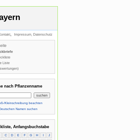
ayern
,
Kontakt
Impressum, Datenschutz
seite
ckbriefe
ckliste
e Liste
swertungen)
e nach Pflanzenname
ß-/Kleinschreibung beachten
Deutschen Namen suchen
kliste, Anfangsbuchstabe
B
C
D
E
F
G
H
I
J