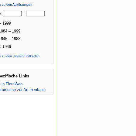
ls zu den Abkürzungen
e:
–
> 1999
1984 – 1999
1946 – 1983
< 1946
s zu den Hintergrundkarten
pezifische Links
e in FloraWeb
atursuche zur Art in vifabio