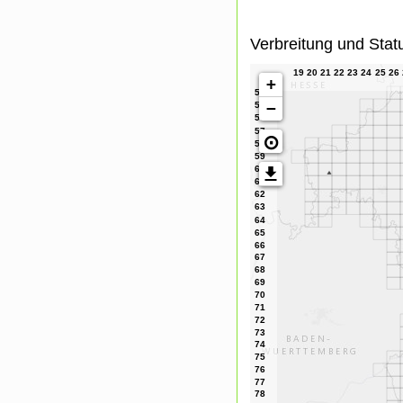
Verbreitung und Stat
+
−
⊙