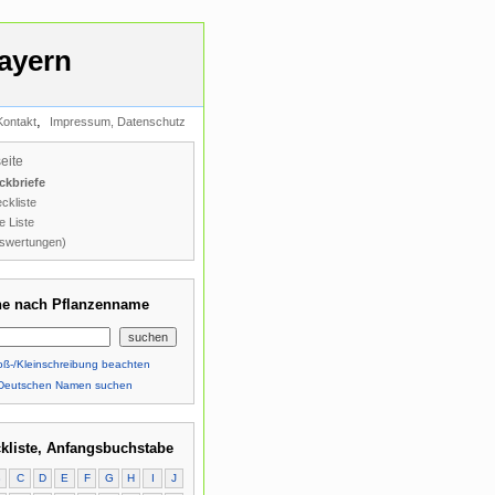
ayern
,
Kontakt
Impressum, Datenschutz
seite
ckbriefe
ckliste
e Liste
swertungen)
e nach Pflanzenname
ß-/Kleinschreibung beachten
Deutschen Namen suchen
kliste, Anfangsbuchstabe
B
C
D
E
F
G
H
I
J