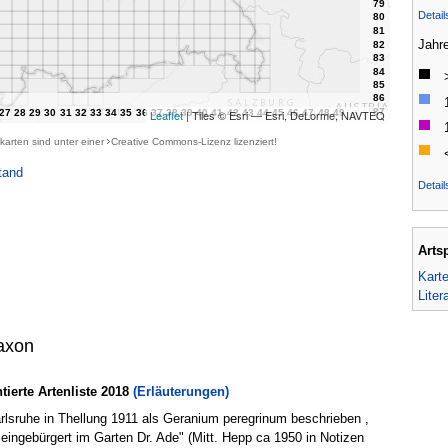
Detai
Jahr
Leaflet
| Tiles © Esri — Esri, DeLorme, NAVTEQ
karten sind unter einer
Creative Commons-Lizenz
lizenziert!
tand
Detail
Arts
Kart
Liter
axon
erte Artenliste 2018
(Erläuterungen)
rlsruhe in Thellung 1911 als Geranium peregrinum beschrieben ,
ngebürgert im Garten Dr. Ade" (Mitt. Hepp ca 1950 in Notizen