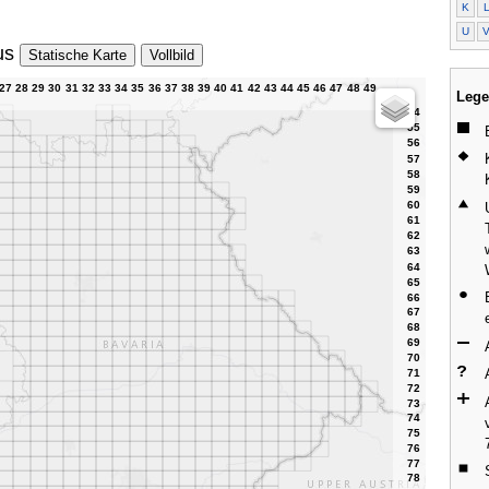
K
U
us
Statische Karte
Vollbild
Lege