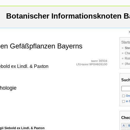
Botanischer Informationsknoten B
Start
 den Gefäßpflanzen Bayerns
Ste
Che
Rot
taxnr 36504
(Au
LfU-taxnr 9P0H926100
bold ex Lindl. & Paxton
Such
hologie
Gro
in 
Chec
A
ii Siebold ex Lindl. & Paxton