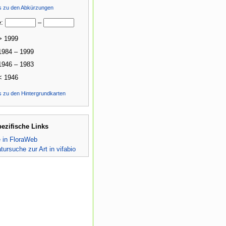
ls zu den Abkürzungen
e:
–
> 1999
1984 – 1999
1946 – 1983
< 1946
s zu den Hintergrundkarten
pezifische Links
e in FloraWeb
atursuche zur Art in vifabio