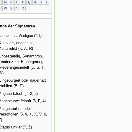
L
M
N
O
P
Q
R
S
T
V
W
X
Y
Z
nde der Signaturen
Einheimisch/indigen (*, I)
Kultiviert, angesalbt,
Kulturrelikt (K, A, R)
Unbeständig, Synanthrop,
Tendenz zur Einbürgerung,
wiederangesiedelt (U, S, T,
W)
Eingebürgert oder dauerhaft
etabliert (E, D)
Angabe falsch (–, 2, 3)
Angabe zweifelhaft (5, F, 4)
Ausgestorben oder
verschollen (8, 9, +, X, V, 6,
7)
Status unklar (?, Z)