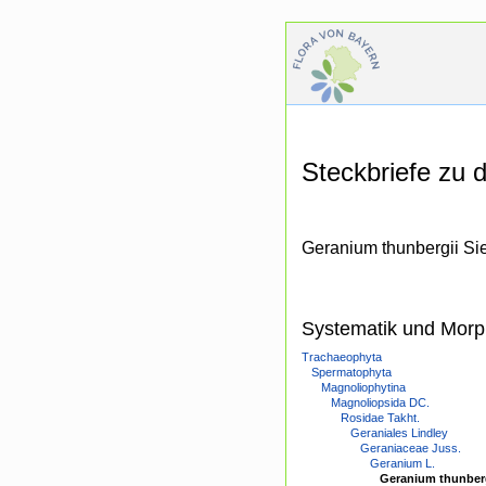
Steckbriefe zu
Geranium thunbergii Sie
Systematik und Morp
Trachaeophyta
Spermatophyta
Magnoliophytina
Magnoliopsida DC.
Rosidae Takht.
Geraniales Lindley
Geraniaceae Juss.
Geranium L.
Geranium thunberg