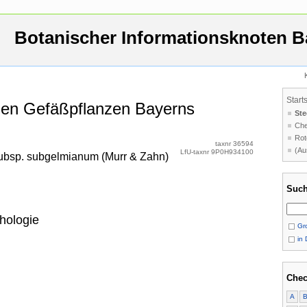
Botanischer Informationsknoten B
Start
 den Gefäßpflanzen Bayerns
Ste
Che
Rot
taxnr 36594
(Au
LfU-taxnr 9P0H934100
ubsp. subgelmianum (Murr & Zahn)
Such
hologie
Gro
in 
Chec
A