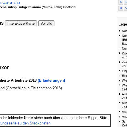
K
 Waldst. & Kit.
scens subsp. subgelmianum (Murr & Zahn) Gottschl.
U
us
Interaktive Karte
Vollbild
Lege
Nor
Nor
(Er
Bay
Nor
Zwe
ab 
Zwe
vor
axon
Ein
Ein
erte Artenliste 2018
(Erläuterungen)
Wie
Wie
and (Gottschlich in Fleischmann 2018)
194
Aus
Zei
Aus
Zei
Ang
Ang
oder fehlender Karte siehe auch über-/untergeordnete Sippe. Bitte
Syn
itungsseite zu den Steckbriefen
.
Zei