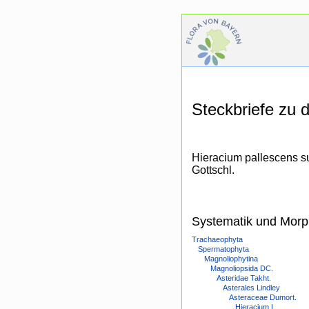
Steckbriefe zu
Hieracium pallescens s
Gottschl.
Systematik und Morp
Trachaeophyta
Spermatophyta
Magnoliophytina
Magnoliopsida DC.
Asteridae Takht.
Asterales Lindley
Asteraceae Dumort.
Hieracium L.