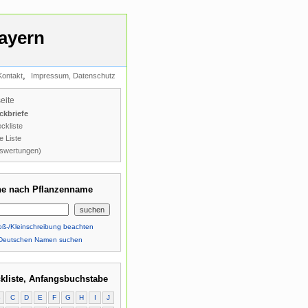
ayern
,
Kontakt
Impressum, Datenschutz
seite
ckbriefe
ckliste
e Liste
swertungen)
e nach Pflanzenname
ß-/Kleinschreibung beachten
Deutschen Namen suchen
kliste, Anfangsbuchstabe
B
C
D
E
F
G
H
I
J