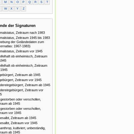
L
M
N
O
P
Q
R
S
T
V
W
X
Y
Z
nde der Signaturen
malstatus, Zeitraum nach 1983
malstatus, Zeitraum 1945 bis 1983
hebung der Geländedaten zum
ernatlas: 1967-1983)
malstatus, Zeitraum vor 1945
ifelhaft ob einheimisch, Zeitraum
1945
ifelhaft ob einheimisch, Zeitraum
 1945
gebürgert, Zeitraum ab 1945
gebürgert, Zeitraum vor 1945
dereingebürgert, Zeitraum ab 1945
dereingebürgert, Zeitraum vor
5
gestorben oder verschollen,
traum ab 1945
gestorben oder verschollen,
traum vor 1945
esalbt, Zeitraum ab 1945
esalbt, Zeitraum vor 1945
anthrop, kultiviert, unbeständig,
traum ab 1945