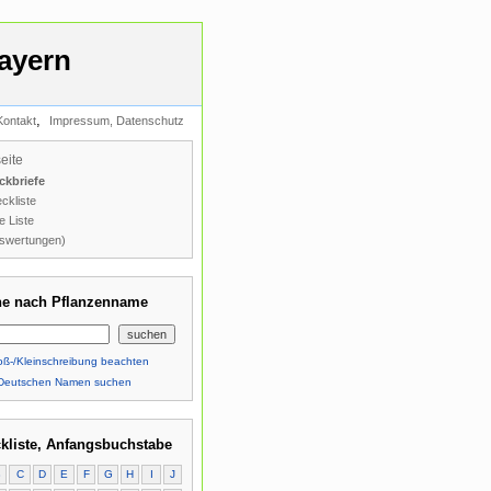
ayern
,
Kontakt
Impressum, Datenschutz
seite
ckbriefe
ckliste
e Liste
swertungen)
e nach Pflanzenname
ß-/Kleinschreibung beachten
Deutschen Namen suchen
kliste, Anfangsbuchstabe
B
C
D
E
F
G
H
I
J