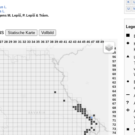
K
us L.
U
s L.
ns M. Lepší, P. Lepší & Trávn.
Lege
us
Statische Karte
Vollbild