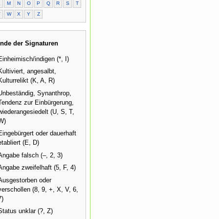
L
M
N
O
P
Q
R
S
T
V
W
X
Y
Z
nde der Signaturen
Einheimisch/indigen (*, I)
Kultiviert, angesalbt,
Kulturrelikt (K, A, R)
Unbeständig, Synanthrop,
Tendenz zur Einbürgerung,
wiederangesiedelt (U, S, T,
W)
Eingebürgert oder dauerhaft
etabliert (E, D)
Angabe falsch (–, 2, 3)
Angabe zweifelhaft (5, F, 4)
Ausgestorben oder
verschollen (8, 9, +, X, V, 6,
7)
Status unklar (?, Z)