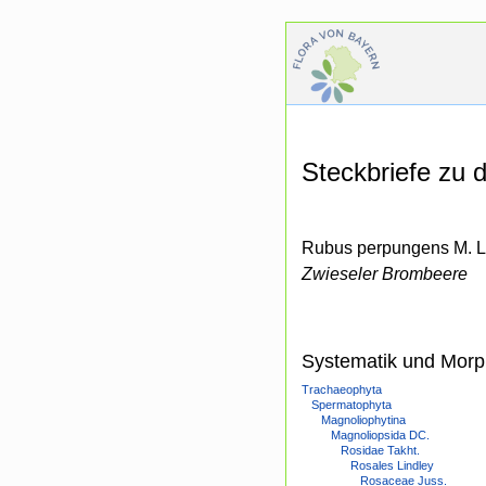
Steckbriefe zu
Rubus perpungens M. Le
Zwieseler Brombeere
Systematik und Morp
Trachaeophyta
Spermatophyta
Magnoliophytina
Magnoliopsida DC.
Rosidae Takht.
Rosales Lindley
Rosaceae Juss.