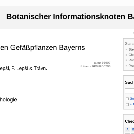
Botanischer Informationsknoten B
Start
 den Gefäßpflanzen Bayerns
Ste
Che
Rot
taxnr 36607
(Au
LfU-taxnr 9P0H956200
pší, P. Lepší & Trávn.
Such
hologie
Gro
in 
Chec
A