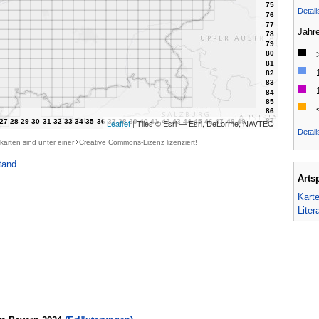
Detai
Jahr
Leaflet
| Tiles © Esri — Esri, DeLorme, NAVTEQ
Detail
karten sind unter einer
Creative Commons-Lizenz
lizenziert!
tand
Arts
Kart
Liter