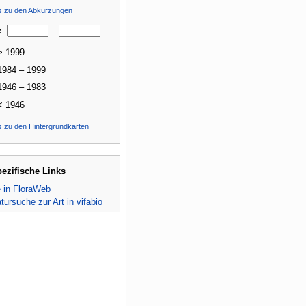
ls zu den Abkürzungen
e:
–
> 1999
1984 – 1999
1946 – 1983
< 1946
s zu den Hintergrundkarten
pezifische Links
e in FloraWeb
atursuche zur Art in vifabio