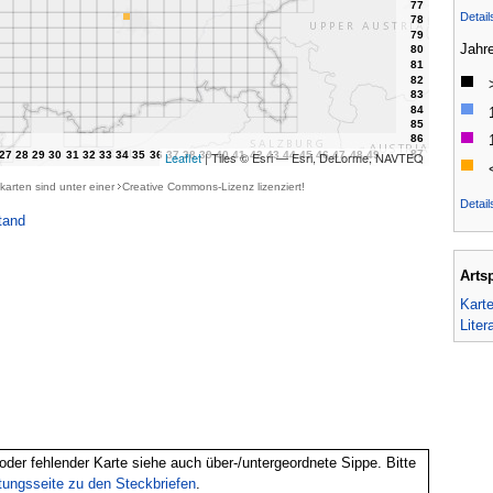
Detai
Jahr
Leaflet
| Tiles © Esri — Esri, DeLorme, NAVTEQ
karten sind unter einer
Creative Commons-Lizenz
lizenziert!
Detail
tand
Arts
Kart
Liter
oder fehlender Karte siehe auch über-/untergeordnete Sippe. Bitte
itungsseite zu den Steckbriefen
.