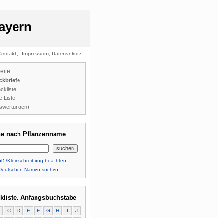
ayern
,
Kontakt
Impressum, Datenschutz
seite
ckbriefe
ckliste
e Liste
swertungen)
e nach Pflanzenname
ß-/Kleinschreibung beachten
Deutschen Namen suchen
kliste, Anfangsbuchstabe
B
C
D
E
F
G
H
I
J