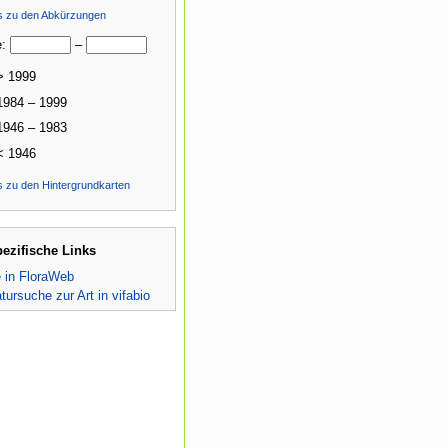
ls zu den Abkürzungen
e:
–
> 1999
1984 – 1999
1946 – 1983
< 1946
s zu den Hintergrundkarten
pezifische Links
e in FloraWeb
atursuche zur Art in vifabio