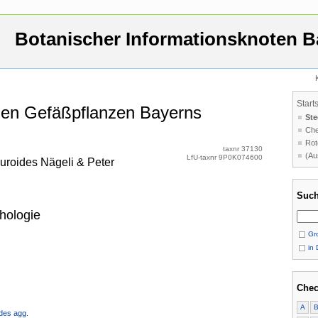
Botanischer Informationsknoten B
Start
 den Gefäßpflanzen Bayerns
Ste
Che
Rot
taxnr 37130
(Au
LfU-taxnr 9P0K074600
roides Nägeli & Peter
Such
hologie
Gro
in 
Chec
A
des agg.