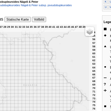
K
obupleuroides Nägeli & Peter
udobupleuroides Nägeli & Peter subsp. pseudobupleuroides
U
us
Statische Karte
Vollbild
Lege