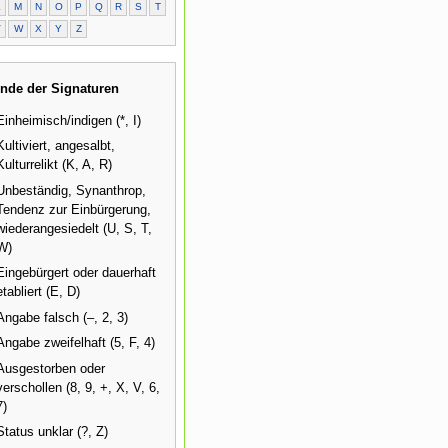
L
M
N
O
P
Q
R
S
T
V
W
X
Y
Z
nde der Signaturen
Einheimisch/indigen (*, I)
Kultiviert, angesalbt,
Kulturrelikt (K, A, R)
Unbeständig, Synanthrop,
Tendenz zur Einbürgerung,
wiederangesiedelt (U, S, T,
W)
Eingebürgert oder dauerhaft
etabliert (E, D)
Angabe falsch (–, 2, 3)
Angabe zweifelhaft (5, F, 4)
Ausgestorben oder
verschollen (8, 9, +, X, V, 6,
7)
Status unklar (?, Z)