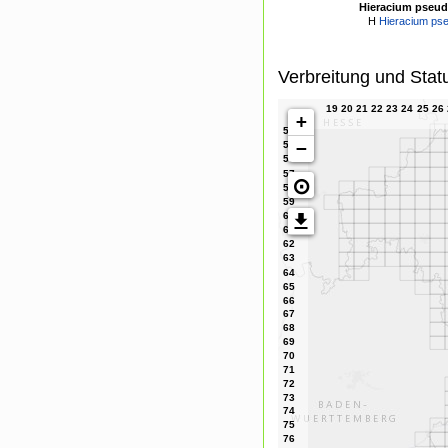
Hieracium pseud
H
Hieracium pse
Verbreitung und Stat
+
−
⊙