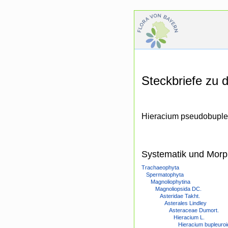
Steckbriefe zu
Hieracium pseudobupleu
Systematik und Morp
Trachaeophyta
Spermatophyta
Magnoliophytina
Magnoliopsida DC.
Asteridae Takht.
Asterales Lindley
Asteraceae Dumort.
Hieracium L.
Hieracium bupleuroi