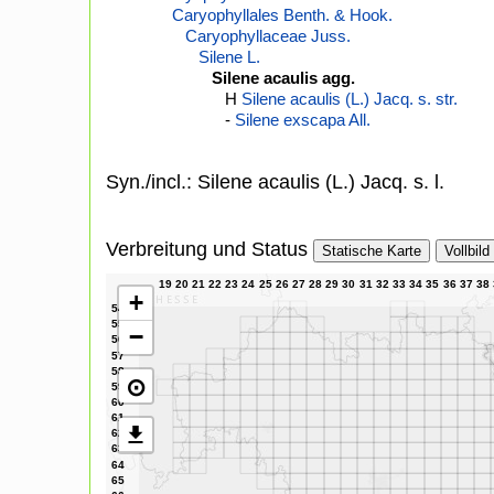
Caryophyllales Benth. & Hook.
Caryophyllaceae Juss.
Silene L.
Silene acaulis agg.
H
Silene acaulis (L.) Jacq. s. str.
-
Silene exscapa All.
Syn./incl.: Silene acaulis (L.) Jacq. s. l.
Verbreitung und Status
Statische Karte
Vollbild
+
−
⊙