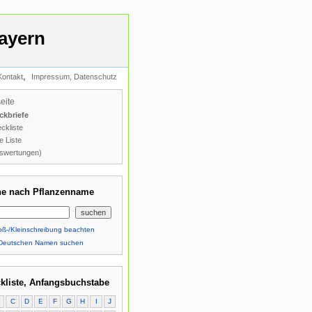
ayern
,
Kontakt
Impressum, Datenschutz
seite
ckbriefe
ckliste
e Liste
swertungen)
e nach Pflanzenname
ß-/Kleinschreibung beachten
Deutschen Namen suchen
kliste, Anfangsbuchstabe
B
C
D
E
F
G
H
I
J