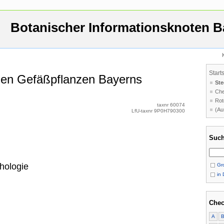
Botanischer Informationsknoten B
Start
 den Gefäßpflanzen Bayerns
Ste
Che
Rot
taxnr 60074
(Au
LfU-taxnr 9P0H790300
Such
hologie
Gro
in 
Chec
A