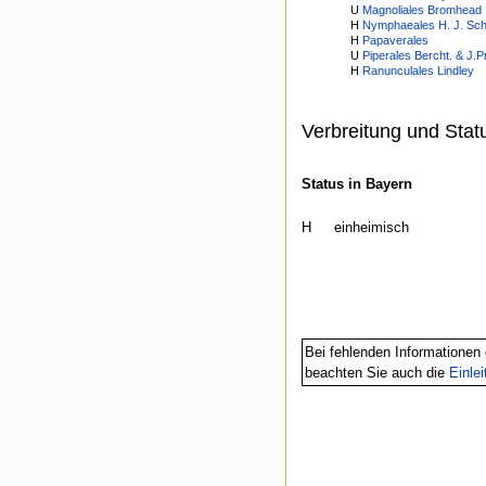
U
Magnoliales Bromhead
H
Nymphaeales H. J. Sch
H
Papaverales
U
Piperales Bercht. & J.P
H
Ranunculales Lindley
Verbreitung und Stat
Status in Bayern
H
einheimisch
Bei fehlenden Informationen 
beachten Sie auch die
Einle