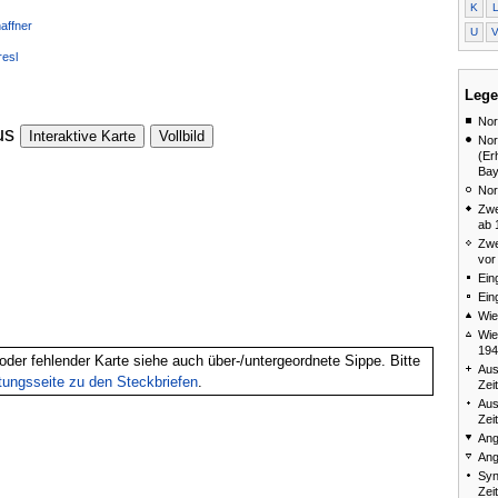
K
affner
U
resl
Lege
Nor
us
Interaktive Karte
Vollbild
Nor
(Er
Bay
Nor
Zwe
ab 
Zwe
vor
Ein
Ein
Wie
Wie
194
oder fehlender Karte siehe auch über-/untergeordnete Sippe. Bitte
Aus
itungsseite zu den Steckbriefen
.
Zei
Aus
Zei
Ang
Ang
Syn
Zei