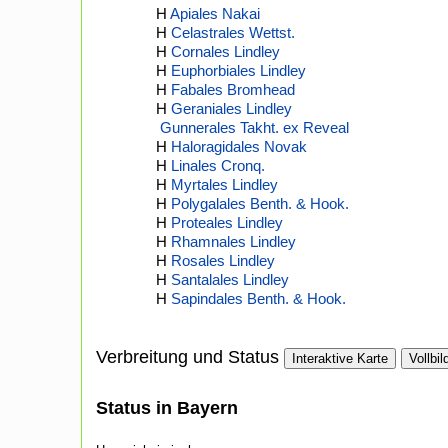
H
Apiales Nakai
H
Celastrales Wettst.
H
Cornales Lindley
H
Euphorbiales Lindley
H
Fabales Bromhead
H
Geraniales Lindley
Gunnerales Takht. ex Reveal
H
Haloragidales Novak
H
Linales Cronq.
H
Myrtales Lindley
H
Polygalales Benth. & Hook.
H
Proteales Lindley
H
Rhamnales Lindley
H
Rosales Lindley
H
Santalales Lindley
H
Sapindales Benth. & Hook.
Verbreitung und Status
Interaktive Karte
Vollbil
Status in Bayern