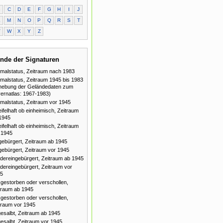
B
C
D
E
F
G
H
I
J
L
M
N
O
P
Q
R
S
T
V
W
X
Y
Z
nde der Signaturen
malstatus, Zeitraum nach 1983
malstatus, Zeitraum 1945 bis 1983
hebung der Geländedaten zum
ernatlas: 1967-1983)
malstatus, Zeitraum vor 1945
ifelhaft ob einheimisch, Zeitraum
1945
ifelhaft ob einheimisch, Zeitraum
 1945
gebürgert, Zeitraum ab 1945
gebürgert, Zeitraum vor 1945
dereingebürgert, Zeitraum ab 1945
dereingebürgert, Zeitraum vor
5
gestorben oder verschollen,
traum ab 1945
gestorben oder verschollen,
traum vor 1945
esalbt, Zeitraum ab 1945
esalbt, Zeitraum vor 1945