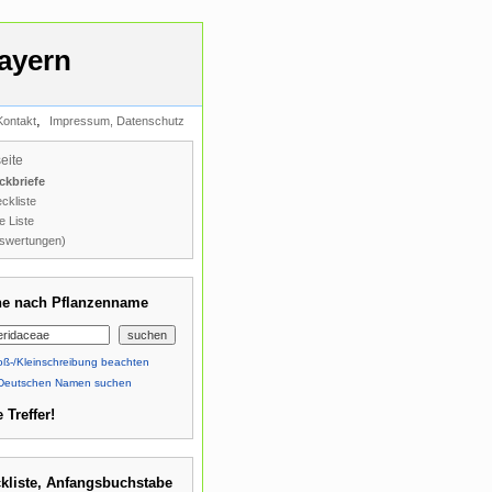
ayern
,
Kontakt
Impressum, Datenschutz
seite
ckbriefe
ckliste
e Liste
swertungen)
e nach Pflanzenname
ß-/Kleinschreibung beachten
Deutschen Namen suchen
 Treffer!
kliste, Anfangsbuchstabe