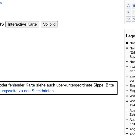
s.
A
.
K
U
us
Interaktive Karte
Vollbild
Lege
Nor
Nor
(Er
Bay
Nor
Zwe
ab 
Zwe
vor
oder fehlender Karte siehe auch über-/untergeordnete Sippe. Bitte
Ein
itungsseite zu den Steckbriefen
.
Ein
Wie
Wie
194
Aus
Zei
Aus
Zei
Ang
Ang