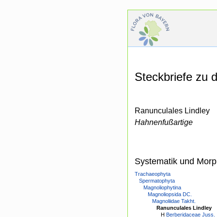
Steckbriefe zu
Ranunculales Lindley
Hahnenfußartige
Systematik und Morp
Trachaeophyta
Spermatophyta
Magnoliophytina
Magnoliopsida DC.
Magnoliidae Takht.
Ranunculales Lindley
H
Berberidaceae Juss.