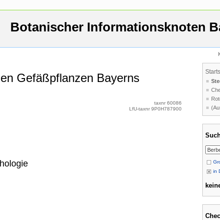
Botanischer Informationsknoten B
Start
 den Gefäßpflanzen Bayerns
Ste
Che
Rot
taxnr 60086
(Au
LfU-taxnr 9P0H787900
Such
hologie
Gro
in 
keine
Chec