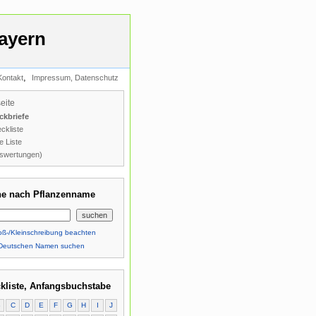
ayern
,
Kontakt
Impressum, Datenschutz
seite
ckbriefe
ckliste
e Liste
swertungen)
e nach Pflanzenname
ß-/Kleinschreibung beachten
Deutschen Namen suchen
kliste, Anfangsbuchstabe
B
C
D
E
F
G
H
I
J