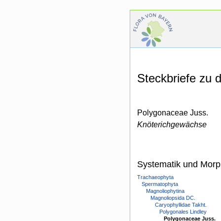
Steckbriefe zu
Polygonaceae Juss.
Knöterichgewächse
Systematik und Morp
Trachaeophyta
Spermatophyta
Magnoliophytina
Magnoliopsida DC.
Caryophyllidae Takht.
Polygonales Lindley
Polygonaceae Juss.