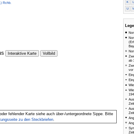
K
) Rchb.
U
Lege
Nor
Nor
(Er
Bay
Nor
us
Interaktive Karte
Vollbild
Zwe
ab 
Zwe
vor
Ein
Ein
Wie
Wie
194
Aus
Zei
Aus
Zei
oder fehlender Karte siehe auch über-/untergeordnete Sippe. Bitte
Ang
itungsseite zu den Steckbriefen
.
Ang
Syn
Zei