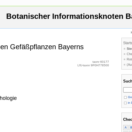
Botanischer Informationsknoten B
Start
 den Gefäßpflanzen Bayerns
Ste
Che
Rot
taxnr 60177
(Au
LfU-taxnr 9P0H778500
Such
hologie
Gro
in 
Chec
A