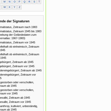
L
M
N
O
P
Q
R
S
T
V
W
X
Y
Z
nde der Signaturen
malstatus, Zeitraum nach 1983
malstatus, Zeitraum 1945 bis 1983
hebung der Geländedaten zum
ernatlas: 1967-1983)
malstatus, Zeitraum vor 1945
ifelhaft ob einheimisch, Zeitraum
1945
ifelhaft ob einheimisch, Zeitraum
 1945
gebürgert, Zeitraum ab 1945
gebürgert, Zeitraum vor 1945
dereingebürgert, Zeitraum ab 1945
dereingebürgert, Zeitraum vor
5
gestorben oder verschollen,
traum ab 1945
gestorben oder verschollen,
traum vor 1945
esalbt, Zeitraum ab 1945
esalbt, Zeitraum vor 1945
anthrop, kultiviert, unbeständig,
traum ab 1945