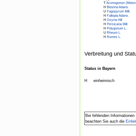
T
Aconogonon (Meisn.
H
Bistorta Adans.
U
Fagopyrum Mill.
H
Fallopia Adans.
H
Oxyria Hill
H
Persicaria Mill.
H
Polygonum L.
U
Rheum L.
H
Rumex L.
Verbreitung und Stat
Status in Bayern
H
einheimisch
Bei fehlenden Informationen 
beachten Sie auch die
Einle