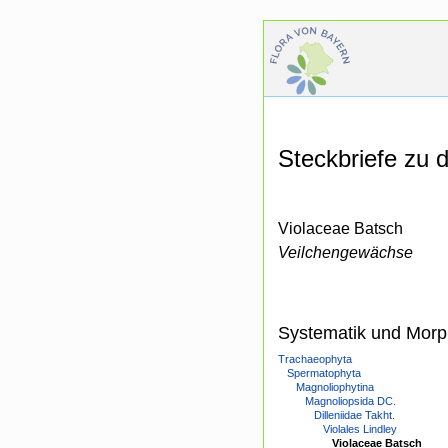
Steckbriefe zu
Violaceae Batsch
Veilchengewächse
Systematik und Morp
Trachaeophyta
Spermatophyta
Magnoliophytina
Magnoliopsida DC.
Dilleniidae Takht.
Violales Lindley
Violaceae Batsch