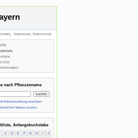
ayern
,
Kontakt
Impressum, Datenschutz
seite
ckbriefe
ckliste
e Liste
swertungen)
e nach Pflanzenname
ß-/Kleinschreibung beachten
Deutschen Namen suchen
kliste, Anfangsbuchstabe
B
C
D
E
F
G
H
I
J