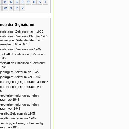
L
M
N
O
P
Q
R
S
T
V
W
X
Y
Z
nde der Signaturen
malstatus, Zeitraum nach 1983
malstatus, Zeitraum 1945 bis 1983
hebung der Geländedaten zum
ernatlas: 1967-1983)
malstatus, Zeitraum vor 1945
ifelhaft ob einheimisch, Zeitraum
1945
ifelhaft ob einheimisch, Zeitraum
 1945
gebürgert, Zeitraum ab 1945
gebürgert, Zeitraum vor 1945
dereingebürgert, Zeitraum ab 1945
dereingebürgert, Zeitraum vor
5
gestorben oder verschollen,
traum ab 1945
gestorben oder verschollen,
traum vor 1945
esalbt, Zeitraum ab 1945
esalbt, Zeitraum vor 1945
anthrop, kultiviert, unbeständig,
traum ab 1945