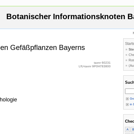
Botanischer Informationsknoten B
Start
 den Gefäßpflanzen Bayerns
Ste
Che
Rot
taxnr 60231
(Au
LfU-taxnr 9P0H783800
Such
hologie
Gro
in 
Chec
A