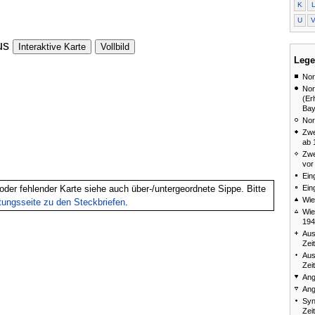
K
U
us
Interaktive Karte
Vollbild
Lege
Nor
Nor
(Er
Bay
Nor
Zwe
ab 
Zwe
vor
Ein
Ein
oder fehlender Karte siehe auch über-/untergeordnete Sippe. Bitte
Wie
itungsseite zu den Steckbriefen
.
Wie
194
Aus
Zei
Aus
Zei
Ang
Ang
Syn
Zei