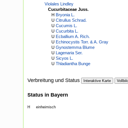
Violales Lindley
Cucurbitaceae Juss.
H
Bryonia L.
U
Citrullus Schrad.
U
Cucumis L.
U
Cucurbita L.
U
Ecballium A. Rich.
U
Echinocystis Torr. & A. Gray
U
Gynostemma Blume
U
Lagenaria Ser.
U
Sicyos L.
U
Thladiantha Bunge
Verbreitung und Status
Interaktive Karte
Vollbil
Status in Bayern
H
einheimisch