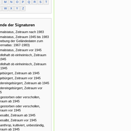
L
M
N
O
P
Q
R
S
T
V
W
X
Y
Z
nde der Signaturen
malstatus, Zeitraum nach 1983
malstatus, Zeitraum 1945 bis 1983
hebung der Geländedaten zum
ernatlas: 1967-1983)
malstatus, Zeitraum vor 1945
ifelhaft ob einheimisch, Zeitraum
1945
ifelhaft ob einheimisch, Zeitraum
 1945
gebürgert, Zeitraum ab 1945
gebürgert, Zeitraum vor 1945
dereingebürgert, Zeitraum ab 1945
dereingebürgert, Zeitraum vor
5
gestorben oder verschollen,
traum ab 1945
gestorben oder verschollen,
traum vor 1945
esalbt, Zeitraum ab 1945
esalbt, Zeitraum vor 1945
anthrop, kultiviert, unbeständig,
traum ab 1945