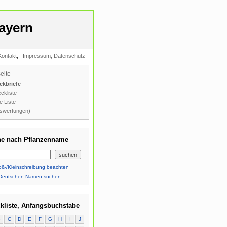
ayern
,
Kontakt
Impressum, Datenschutz
seite
ckbriefe
ckliste
e Liste
swertungen)
e nach Pflanzenname
ß-/Kleinschreibung beachten
Deutschen Namen suchen
kliste, Anfangsbuchstabe
B
C
D
E
F
G
H
I
J