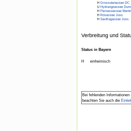
H
Grossulariaceae DC.
U
Hydrangeaceae Dumo
H
Parnassiaceae Marti
H
Rosaceae Juss.
H
Saxifragaceae Juss.
Verbreitung und Stat
Status in Bayern
H
einheimisch
Bei fehlenden Informationen 
beachten Sie auch die
Einle