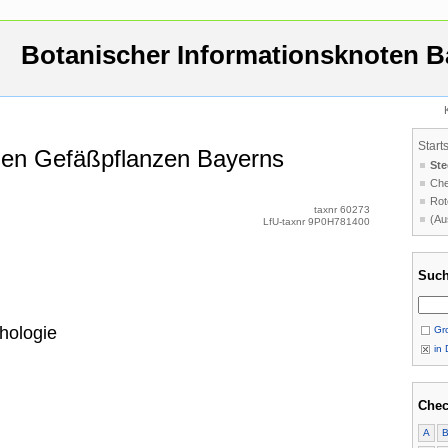
Botanischer Informationsknoten B
Start
 den Gefäßpflanzen Bayerns
Ste
Che
Rot
taxnr 60273
(Au
LfU-taxnr 9P0H781400
Such
hologie
Gro
in 
Chec
A