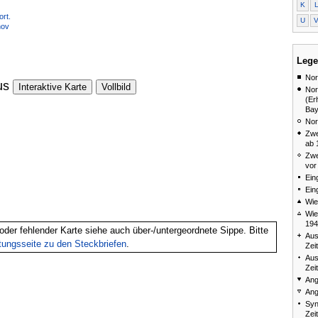
K
rt.
U
nov
Lege
Nor
us
Interaktive Karte
Vollbild
Nor
(Er
Bay
Nor
Zwe
ab 
Zwe
vor
Ein
Ein
Wie
Wie
194
oder fehlender Karte siehe auch über-/untergeordnete Sippe. Bitte
Aus
itungsseite zu den Steckbriefen
.
Zei
Aus
Zei
Ang
Ang
Syn
Zei