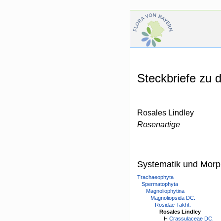
Steckbriefe zu
Rosales Lindley
Rosenartige
Systematik und Morp
Trachaeophyta
Spermatophyta
Magnoliophytina
Magnoliopsida DC.
Rosidae Takht.
Rosales Lindley
H
Crassulaceae DC.