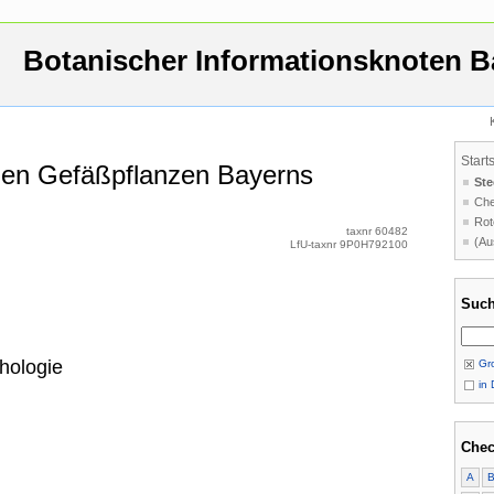
Botanischer Informationsknoten B
Start
 den Gefäßpflanzen Bayerns
Ste
Che
Rot
taxnr 60482
(Au
LfU-taxnr 9P0H792100
Such
hologie
Gro
in 
Chec
A