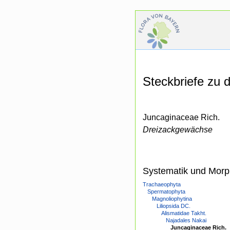
Steckbriefe zu
Juncaginaceae Rich.
Dreizackgewächse
Systematik und Morp
Trachaeophyta
Spermatophyta
Magnoliophytina
Liliopsida DC.
Alismatidae Takht.
Najadales Nakai
Juncaginaceae Rich.