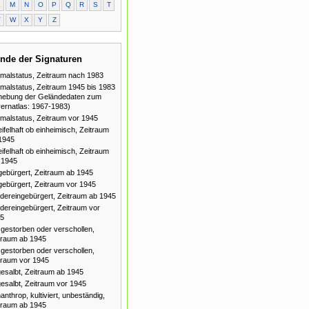
L
M
N
O
P
Q
R
S
T
V
W
X
Y
Z
nde der Signaturen
malstatus, Zeitraum nach 1983
malstatus, Zeitraum 1945 bis 1983
hebung der Geländedaten zum
ernatlas: 1967-1983)
malstatus, Zeitraum vor 1945
ifelhaft ob einheimisch, Zeitraum
1945
ifelhaft ob einheimisch, Zeitraum
 1945
gebürgert, Zeitraum ab 1945
gebürgert, Zeitraum vor 1945
dereingebürgert, Zeitraum ab 1945
dereingebürgert, Zeitraum vor
5
gestorben oder verschollen,
traum ab 1945
gestorben oder verschollen,
traum vor 1945
esalbt, Zeitraum ab 1945
esalbt, Zeitraum vor 1945
anthrop, kultiviert, unbeständig,
traum ab 1945