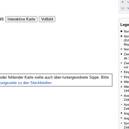
K
U
us
Interaktive Karte
Vollbild
Lege
Nor
Nor
(Er
Bay
Nor
Zwe
ab 
Zwe
vor
Ein
Ein
oder fehlender Karte siehe auch über-/untergeordnete Sippe. Bitte
Wie
itungsseite zu den Steckbriefen
.
Wie
194
Aus
Zei
Aus
Zei
Ang
Ang
Syn
Zei