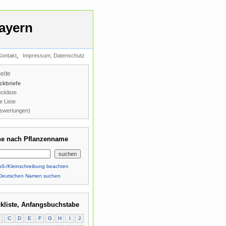
ayern
,
Kontakt
Impressum, Datenschutz
seite
ckbriefe
ckliste
e Liste
swertungen)
e nach Pflanzenname
ß-/Kleinschreibung beachten
Deutschen Namen suchen
kliste, Anfangsbuchstabe
B
C
D
E
F
G
H
I
J