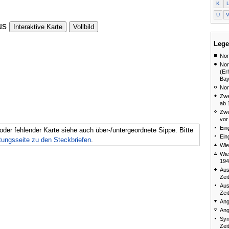
K
U
us
Interaktive Karte
Vollbild
Lege
Nor
Nor
(Er
Bay
Nor
Zwe
ab 
Zwe
vor
Ein
oder fehlender Karte siehe auch über-/untergeordnete Sippe. Bitte
Ein
itungsseite zu den Steckbriefen
.
Wie
Wie
194
Aus
Zei
Aus
Zei
Ang
Ang
Syn
Zei