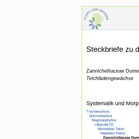
Steckbriefe zu
Zannichelliaceae Dumor
Teichfadengewächse
Systematik und Morp
Trachaeophyta
Spermatophyta
Magnoliophytina
Liliopsida DC.
Alismatidae Takht.
Najadales Nakai
Zannichelliaceae Dum