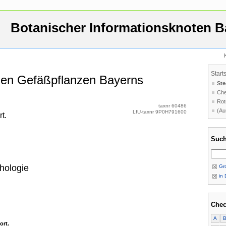
Botanischer Informationsknoten B
Start
 den Gefäßpflanzen Bayerns
Ste
Che
Rot
taxnr 60486
(Au
LfU-taxnr 9P0H791600
t.
Such
hologie
Gro
in 
Chec
A
ort.