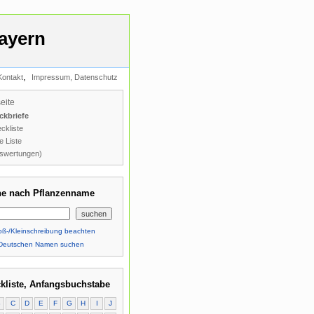
ayern
,
Kontakt
Impressum, Datenschutz
seite
ckbriefe
ckliste
e Liste
swertungen)
e nach Pflanzenname
ß-/Kleinschreibung beachten
Deutschen Namen suchen
kliste, Anfangsbuchstabe
B
C
D
E
F
G
H
I
J