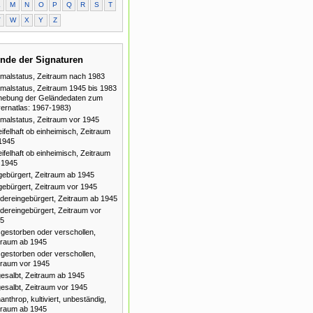
L
M
N
O
P
Q
R
S
T
V
W
X
Y
Z
nde der Signaturen
malstatus, Zeitraum nach 1983
malstatus, Zeitraum 1945 bis 1983
hebung der Geländedaten zum
ernatlas: 1967-1983)
malstatus, Zeitraum vor 1945
ifelhaft ob einheimisch, Zeitraum
1945
ifelhaft ob einheimisch, Zeitraum
 1945
gebürgert, Zeitraum ab 1945
gebürgert, Zeitraum vor 1945
dereingebürgert, Zeitraum ab 1945
dereingebürgert, Zeitraum vor
5
gestorben oder verschollen,
traum ab 1945
gestorben oder verschollen,
traum vor 1945
esalbt, Zeitraum ab 1945
esalbt, Zeitraum vor 1945
anthrop, kultiviert, unbeständig,
traum ab 1945