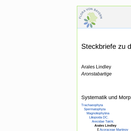
Steckbriefe zu
Arales Lindley
Aronstabartige
Systematik und Morp
Trachaeophyta
Spermatophyta
Magnoliophytina
Liliopsida DC.
Arecidae Takht.
Arales Lindley
E
Acoraceae Martinov