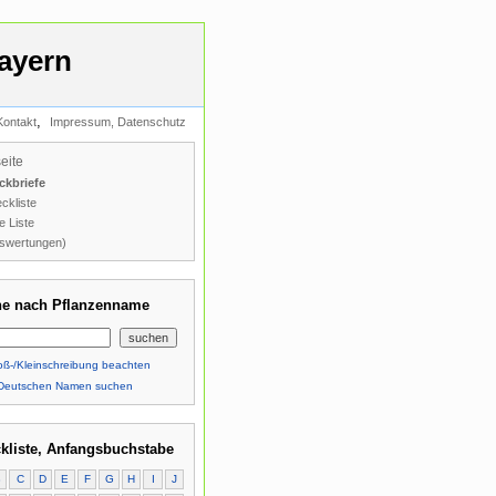
ayern
,
Kontakt
Impressum, Datenschutz
seite
ckbriefe
ckliste
e Liste
swertungen)
e nach Pflanzenname
ß-/Kleinschreibung beachten
Deutschen Namen suchen
kliste, Anfangsbuchstabe
B
C
D
E
F
G
H
I
J