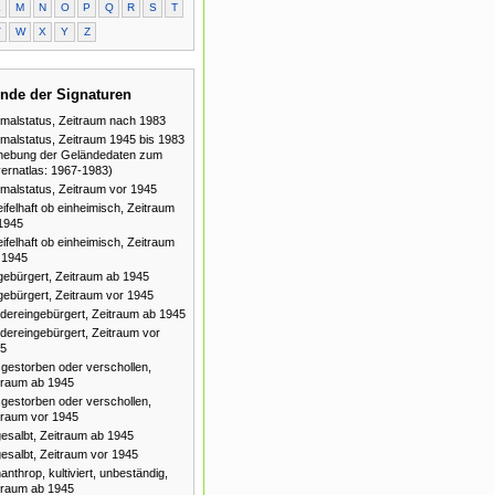
L
M
N
O
P
Q
R
S
T
V
W
X
Y
Z
nde der Signaturen
malstatus, Zeitraum nach 1983
malstatus, Zeitraum 1945 bis 1983
hebung der Geländedaten zum
ernatlas: 1967-1983)
malstatus, Zeitraum vor 1945
ifelhaft ob einheimisch, Zeitraum
1945
ifelhaft ob einheimisch, Zeitraum
 1945
gebürgert, Zeitraum ab 1945
gebürgert, Zeitraum vor 1945
dereingebürgert, Zeitraum ab 1945
dereingebürgert, Zeitraum vor
5
gestorben oder verschollen,
traum ab 1945
gestorben oder verschollen,
traum vor 1945
esalbt, Zeitraum ab 1945
esalbt, Zeitraum vor 1945
anthrop, kultiviert, unbeständig,
traum ab 1945