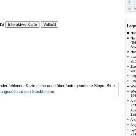
K
U
us
Interaktive Karte
Vollbild
Lege
Nor
Nor
(Er
Bay
Nor
Zwe
ab 
Zwe
vor
Ein
Ein
oder fehlender Karte siehe auch über-/untergeordnete Sippe. Bitte
Wie
itungsseite zu den Steckbriefen
.
Wie
194
Aus
Zei
Aus
Zei
Ang
Ang
Syn
Zei