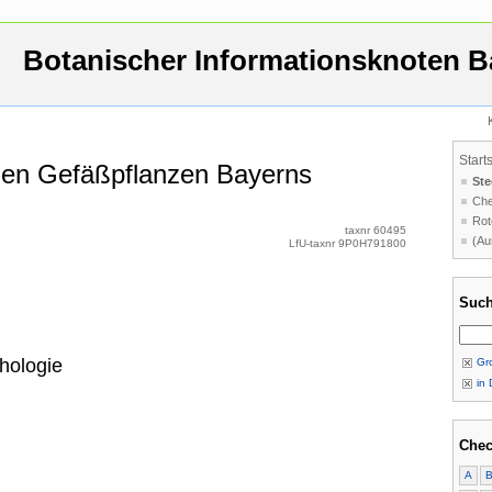
Botanischer Informationsknoten B
Start
 den Gefäßpflanzen Bayerns
Ste
Che
Rot
taxnr 60495
(Au
LfU-taxnr 9P0H791800
Such
hologie
Gro
in 
Chec
A