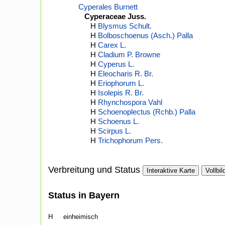
Cyperales Burnett
Cyperaceae Juss.
H
Blysmus Schult.
H
Bolboschoenus (Asch.) Palla
H
Carex L.
H
Cladium P. Browne
H
Cyperus L.
H
Eleocharis R. Br.
H
Eriophorum L.
H
Isolepis R. Br.
H
Rhynchospora Vahl
H
Schoenoplectus (Rchb.) Palla
H
Schoenus L.
H
Scirpus L.
H
Trichophorum Pers.
Verbreitung und Status
Interaktive Karte
Vollbil
Status in Bayern
H
einheimisch