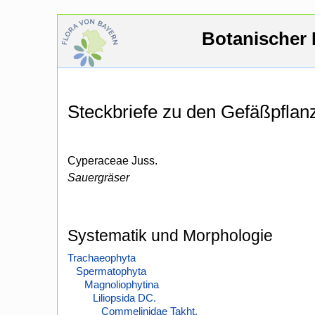
Botanischer 
Steckbriefe zu den Gefäßpfla
Cyperaceae Juss.
Sauergräser
Systematik und Morphologie
Trachaeophyta
Spermatophyta
Magnoliophytina
Liliopsida DC.
Commelinidae Takht.