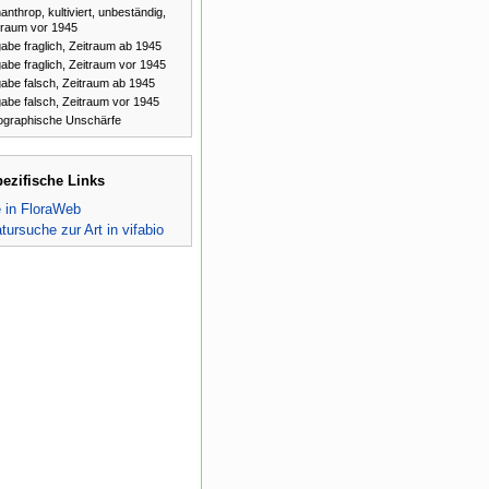
anthrop, kultiviert, unbeständig,
traum vor 1945
abe fraglich, Zeitraum ab 1945
abe fraglich, Zeitraum vor 1945
abe falsch, Zeitraum ab 1945
abe falsch, Zeitraum vor 1945
graphische Unschärfe
pezifische Links
e in FloraWeb
atursuche zur Art in vifabio