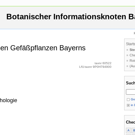
Botanischer Informationsknoten B
Start
 den Gefäßpflanzen Bayerns
Ste
Che
Rot
taxnr 60522
(Au
LfU-taxnr 9P0H794900
Such
hologie
Gro
in 
Chec
A