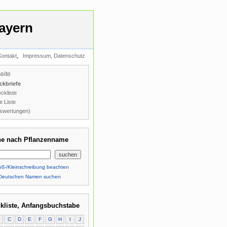
ayern
,
Kontakt
Impressum, Datenschutz
seite
ckbriefe
ckliste
e Liste
swertungen)
e nach Pflanzenname
ß-/Kleinschreibung beachten
Deutschen Namen suchen
kliste, Anfangsbuchstabe
B
C
D
E
F
G
H
I
J