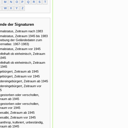
L
M
N
O
P
Q
R
S
T
V
W
X
Y
Z
nde der Signaturen
malstatus, Zeitraum nach 1983
malstatus, Zeitraum 1945 bis 1983
hebung der Geländedaten zum
ernatlas: 1967-1983)
malstatus, Zeitraum vor 1945
ifelhaft ob einheimisch, Zeitraum
1945
ifelhaft ob einheimisch, Zeitraum
 1945
gebürgert, Zeitraum ab 1945
gebürgert, Zeitraum vor 1945
dereingebürgert, Zeitraum ab 1945
dereingebürgert, Zeitraum vor
5
gestorben oder verschollen,
traum ab 1945
gestorben oder verschollen,
traum vor 1945
esalbt, Zeitraum ab 1945
esalbt, Zeitraum vor 1945
anthrop, kultiviert, unbeständig,
traum ab 1945