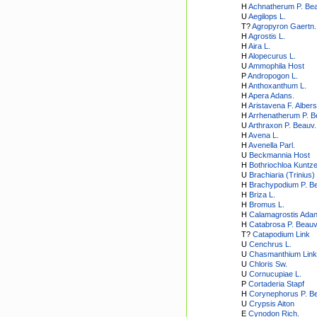
H
Achnatherum P. Bea
U
Aegilops L.
T?
Agropyron Gaertn.
H
Agrostis L.
H
Aira L.
H
Alopecurus L.
U
Ammophila Host
P
Andropogon L.
H
Anthoxanthum L.
H
Apera Adans.
H
Aristavena F. Albers
H
Arrhenatherum P. B
U
Arthraxon P. Beauv.
H
Avena L.
H
Avenella Parl.
U
Beckmannia Host
H
Bothriochloa Kuntz
U
Brachiaria (Trinius
H
Brachypodium P. B
H
Briza L.
H
Bromus L.
H
Calamagrostis Adan
H
Catabrosa P. Beauv
T?
Catapodium Link
U
Cenchrus L.
U
Chasmanthium Link
U
Chloris Sw.
U
Cornucupiae L.
P
Cortaderia Stapf
H
Corynephorus P. B
U
Crypsis Aiton
E
Cynodon Rich.