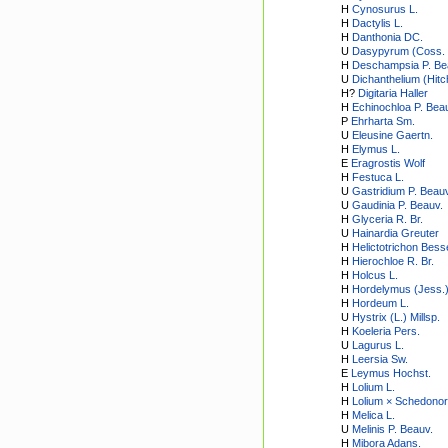
H
Cynosurus L.
H
Dactylis L.
H
Danthonia DC.
U
Dasypyrum (Coss. 
H
Deschampsia P. Be
U
Dichanthelium (Hit
H?
Digitaria Haller
H
Echinochloa P. Bea
P
Ehrharta Sm.
U
Eleusine Gaertn.
H
Elymus L.
E
Eragrostis Wolf
H
Festuca L.
U
Gastridium P. Beauv
U
Gaudinia P. Beauv.
H
Glyceria R. Br.
U
Hainardia Greuter
H
Helictotrichon Bess
H
Hierochloe R. Br.
H
Holcus L.
H
Hordelymus (Jess.
H
Hordeum L.
U
Hystrix (L.) Millsp.
H
Koeleria Pers.
U
Lagurus L.
H
Leersia Sw.
E
Leymus Hochst.
H
Lolium L.
H
Lolium × Schedono
H
Melica L.
U
Melinis P. Beauv.
H
Mibora Adans.