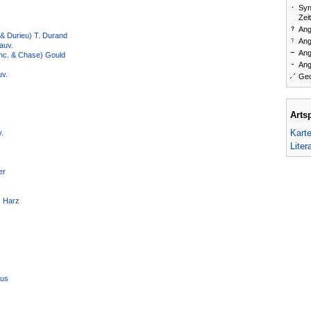
Syn
Zei
Ang
& Durieu) T. Durand
Ang
auv.
Ang
chc. & Chase) Gould
Ang
uv.
Geo
Arts
Kart
.
Liter
er
) Harz
rus