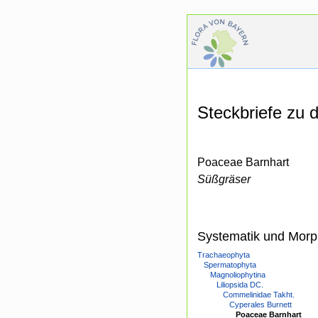
Steckbriefe zu
Poaceae Barnhart
Süßgräser
Systematik und Morp
Trachaeophyta
Spermatophyta
Magnoliophytina
Liliopsida DC.
Commelinidae Takht.
Cyperales Burnett
Poaceae Barnhart