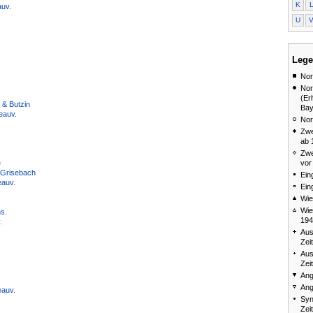
K
uv.
U
Lege
Nor
Nor
(Er
 & Butzin
Bay
eauv.
Nor
Zwe
ab 
Zwe
vor
e
) Grisebach
Ein
eauv.
Ein
Wie
Wie
s.
194
.
Aus
Zei
Aus
Zei
Ang
Ang
eauv.
Syn
Zei