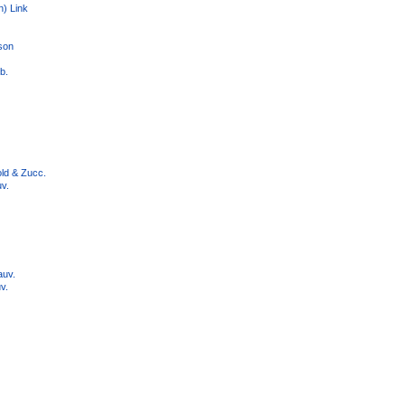
) Link
son
b.
old & Zucc.
v.
auv.
v.