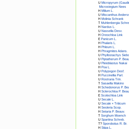
U
Micropyrum (Gaudin
Microstegium Nees
H
Milium L.
U
Miscanthus Anders
H
Molinia Schrank
T
Muhlenbergia Schre
H
Nardus L.
U
Nassella Desv.
H
Oreochloa Link
E
Panicum L.
H
Phalaris L.
H
Phleum L.
H
Phragmites Adans.
U
Phyllostachys Sieb
U
Piptatherum P. Beau
U
Pleioblastus Nakai
H
Poa L.
U
Polypogon Desf.
H
Puccinellia Parl.
U
Rostraria Trin.
T
Sasaella Makino
H
Schedonorus P. Be
H
Sclerochloa P. Beau
E
Scolochloa Link
U
Secale L.
U
Secale × Triticum
H
Sesleria Scop.
H
Setaria P. Beauv.
T
Sorghum Moench
U
Spartina Schreb.
T?
Sporobolus R. Br.
H
Stipa L.