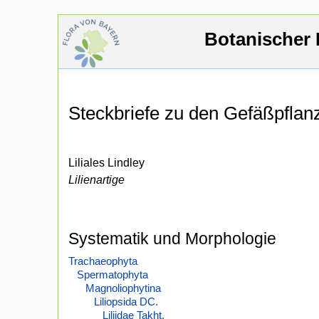
Botanischer 
Steckbriefe zu den Gefäßpfla
Liliales Lindley
Lilienartige
Systematik und Morphologie
Trachaeophyta
Spermatophyta
Magnoliophytina
Liliopsida DC.
Liliidae Takht.