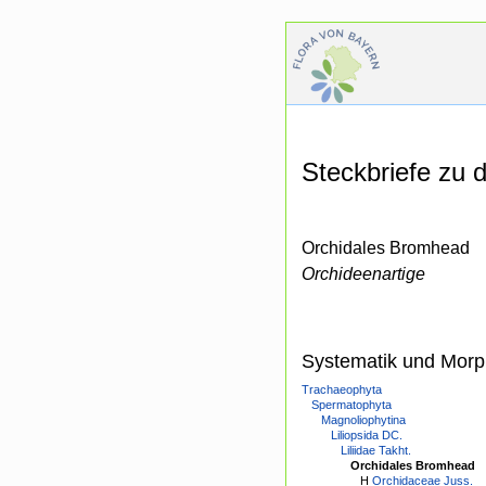
Steckbriefe zu
Orchidales Bromhead
Orchideenartige
Systematik und Morp
Trachaeophyta
Spermatophyta
Magnoliophytina
Liliopsida DC.
Liliidae Takht.
Orchidales Bromhead
H
Orchidaceae Juss.