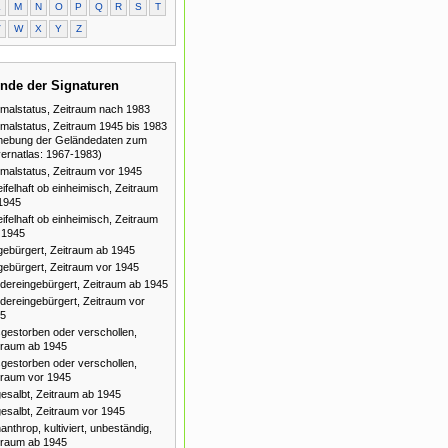
L
M
N
O
P
Q
R
S
T
V
W
X
Y
Z
nde der Signaturen
malstatus, Zeitraum nach 1983
malstatus, Zeitraum 1945 bis 1983
hebung der Geländedaten zum
ernatlas: 1967-1983)
malstatus, Zeitraum vor 1945
ifelhaft ob einheimisch, Zeitraum
1945
ifelhaft ob einheimisch, Zeitraum
 1945
gebürgert, Zeitraum ab 1945
gebürgert, Zeitraum vor 1945
dereingebürgert, Zeitraum ab 1945
dereingebürgert, Zeitraum vor
5
gestorben oder verschollen,
traum ab 1945
gestorben oder verschollen,
traum vor 1945
esalbt, Zeitraum ab 1945
esalbt, Zeitraum vor 1945
anthrop, kultiviert, unbeständig,
traum ab 1945