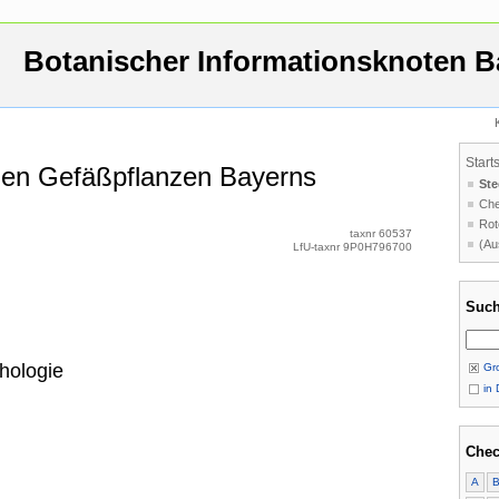
Botanischer Informationsknoten B
Start
 den Gefäßpflanzen Bayerns
Ste
Che
Rot
taxnr 60537
(Au
LfU-taxnr 9P0H796700
Such
hologie
Gro
in 
Chec
A