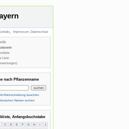
ayern
,
Kontakt
Impressum, Datenschutz
seite
ckbriefe
ckliste
e Liste
swertungen)
e nach Pflanzenname
ß-/Kleinschreibung beachten
Deutschen Namen suchen
kliste, Anfangsbuchstabe
B
C
D
E
F
G
H
I
J