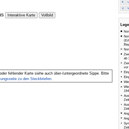
K
U
us
Interaktive Karte
Vollbild
Lege
Nor
Nor
(Er
Bay
Nor
Zwe
ab 
Zwe
vor
Ein
oder fehlender Karte siehe auch über-/untergeordnete Sippe. Bitte
Ein
itungsseite zu den Steckbriefen
.
Wie
Wie
194
Aus
Zei
Aus
Zei
Ang
Ang
Syn
Zei