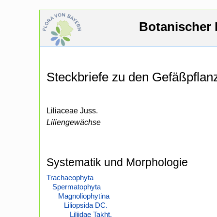
Botanischer 
Steckbriefe zu den Gefäßpfla
Liliaceae Juss.
Liliengewächse
Systematik und Morphologie
Trachaeophyta
Spermatophyta
Magnoliophytina
Liliopsida DC.
Liliidae Takht.