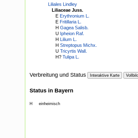
Liliales Lindley
Liliaceae Juss.
E
Erythronium L.
E
Fritillaria L.
H
Gagea Salisb.
U
Ipheion Raf.
H
Lilium L.
H
Streptopus Michx.
U
Tricyrtis Wall.
H?
Tulipa L.
Verbreitung und Status
Interaktive Karte
Vollbil
Status in Bayern
H
einheimisch