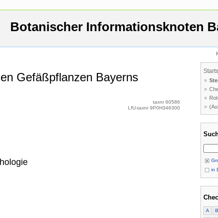
Botanischer Informationsknoten B
Start
 den Gefäßpflanzen Bayerns
Ste
Che
Rot
taxnr 60586
(Au
LfU-taxnr 9P0H346300
Such
hologie
Gro
in 
Chec
A