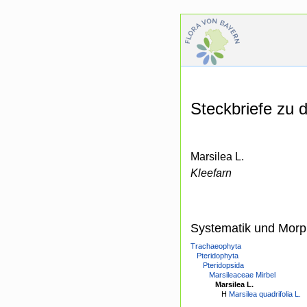
Steckbriefe zu
Marsilea L.
Kleefarn
Systematik und Morp
Trachaeophyta
Pteridophyta
Pteridopsida
Marsileaceae Mirbel
Marsilea L.
H
Marsilea quadrifolia L.