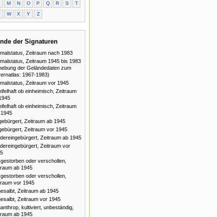
L
M
N
O
P
Q
R
S
T
V
W
X
Y
Z
nde der Signaturen
malstatus, Zeitraum nach 1983
malstatus, Zeitraum 1945 bis 1983
hebung der Geländedaten zum
ernatlas: 1967-1983)
malstatus, Zeitraum vor 1945
ifelhaft ob einheimisch, Zeitraum
1945
ifelhaft ob einheimisch, Zeitraum
 1945
gebürgert, Zeitraum ab 1945
gebürgert, Zeitraum vor 1945
dereingebürgert, Zeitraum ab 1945
dereingebürgert, Zeitraum vor
5
gestorben oder verschollen,
traum ab 1945
gestorben oder verschollen,
traum vor 1945
esalbt, Zeitraum ab 1945
esalbt, Zeitraum vor 1945
anthrop, kultiviert, unbeständig,
traum ab 1945