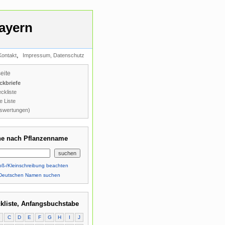
ayern
,
Kontakt
Impressum, Datenschutz
seite
ckbriefe
ckliste
e Liste
swertungen)
e nach Pflanzenname
ß-/Kleinschreibung beachten
Deutschen Namen suchen
kliste, Anfangsbuchstabe
B
C
D
E
F
G
H
I
J