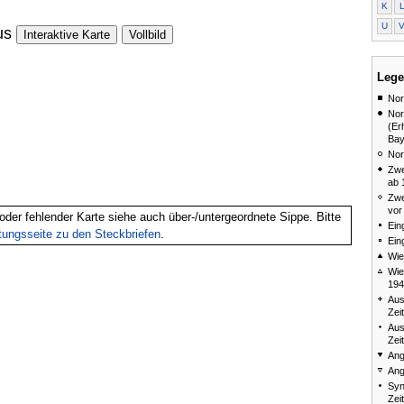
K
U
us
Interaktive Karte
Vollbild
Lege
Nor
Nor
(Er
Bay
Nor
Zwe
ab 
Zwe
vor
oder fehlender Karte siehe auch über-/untergeordnete Sippe. Bitte
Ein
itungsseite zu den Steckbriefen
.
Ein
Wie
Wie
194
Aus
Zei
Aus
Zei
Ang
Ang
Syn
Zei