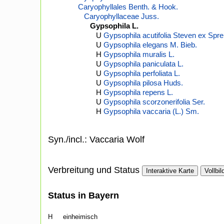
Caryophyllales Benth. & Hook.
Caryophyllaceae Juss.
Gypsophila L.
U
Gypsophila acutifolia Steven ex Spre
U
Gypsophila elegans M. Bieb.
H
Gypsophila muralis L.
U
Gypsophila paniculata L.
U
Gypsophila perfoliata L.
U
Gypsophila pilosa Huds.
H
Gypsophila repens L.
U
Gypsophila scorzonerifolia Ser.
H
Gypsophila vaccaria (L.) Sm.
Syn./incl.: Vaccaria Wolf
Verbreitung und Status
Interaktive Karte
Vollbil
Status in Bayern
H
einheimisch