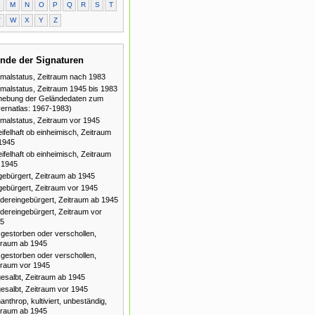
L
M
N
O
P
Q
R
S
T
V
W
X
Y
Z
nde der Signaturen
malstatus, Zeitraum nach 1983
malstatus, Zeitraum 1945 bis 1983
hebung der Geländedaten zum
ernatlas: 1967-1983)
malstatus, Zeitraum vor 1945
ifelhaft ob einheimisch, Zeitraum
1945
ifelhaft ob einheimisch, Zeitraum
 1945
gebürgert, Zeitraum ab 1945
gebürgert, Zeitraum vor 1945
dereingebürgert, Zeitraum ab 1945
dereingebürgert, Zeitraum vor
5
gestorben oder verschollen,
traum ab 1945
gestorben oder verschollen,
traum vor 1945
esalbt, Zeitraum ab 1945
esalbt, Zeitraum vor 1945
anthrop, kultiviert, unbeständig,
traum ab 1945