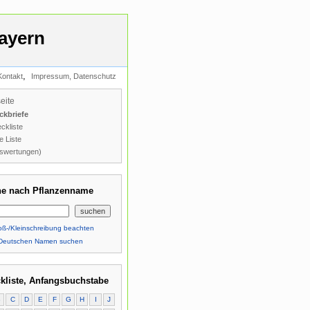
ayern
,
Kontakt
Impressum, Datenschutz
seite
ckbriefe
ckliste
e Liste
swertungen)
e nach Pflanzenname
ß-/Kleinschreibung beachten
Deutschen Namen suchen
kliste, Anfangsbuchstabe
B
C
D
E
F
G
H
I
J