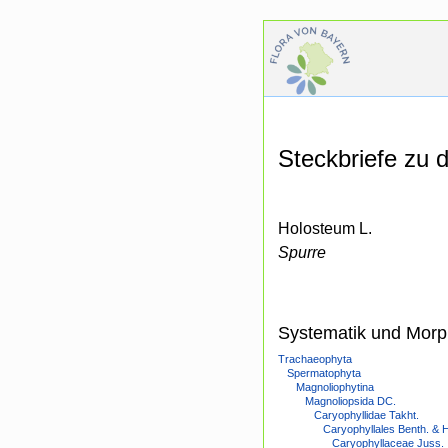
Steckbriefe zu
Holosteum L.
Spurre
Systematik und Morp
Trachaeophyta
Spermatophyta
Magnoliophytina
Magnoliopsida DC.
Caryophyllidae Takht.
Caryophyllales Benth. & 
Caryophyllaceae Juss.