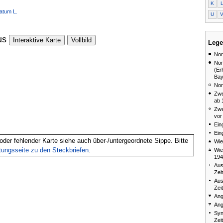
K
atum L.
U
us
Interaktive Karte
Vollbild
Lege
Nor
Nor
(Er
Bay
Nor
Zwe
ab 
Zwe
vor
Ein
Ein
oder fehlender Karte siehe auch über-/untergeordnete Sippe. Bitte
Wie
itungsseite zu den Steckbriefen
.
Wie
194
Aus
Zei
Aus
Zei
Ang
Ang
Syn
Zei