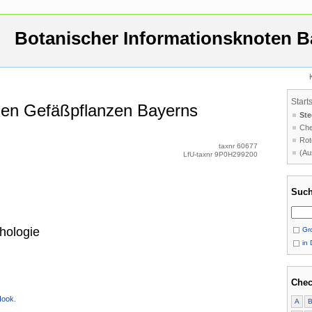
Botanischer Informationsknoten B
Start
 den Gefäßpflanzen Bayerns
Ste
Che
Rot
taxnr 60677
(Au
LfU-taxnr 9P0H299200
Such
hologie
Gro
in 
Chec
Hook.
A