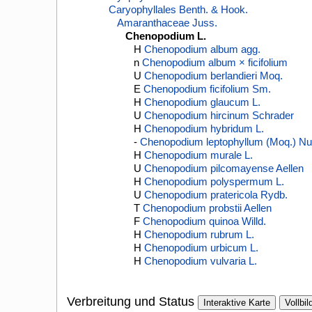
Caryophyllales Benth. & Hook.
Amaranthaceae Juss.
Chenopodium L.
H
Chenopodium album agg.
n
Chenopodium album × ficifolium
U
Chenopodium berlandieri Moq.
E
Chenopodium ficifolium Sm.
H
Chenopodium glaucum L.
U
Chenopodium hircinum Schrader
H
Chenopodium hybridum L.
-
Chenopodium leptophyllum (Moq.) Nut
H
Chenopodium murale L.
U
Chenopodium pilcomayense Aellen
H
Chenopodium polyspermum L.
U
Chenopodium pratericola Rydb.
T
Chenopodium probstii Aellen
F
Chenopodium quinoa Willd.
H
Chenopodium rubrum L.
H
Chenopodium urbicum L.
H
Chenopodium vulvaria L.
Verbreitung und Status
Interaktive Karte
Vollbil