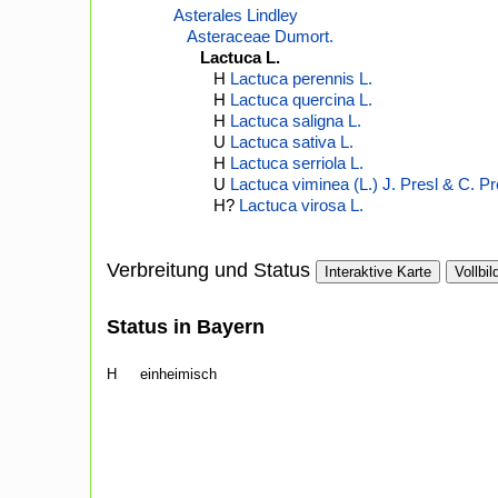
Asterales Lindley
Asteraceae Dumort.
Lactuca L.
H
Lactuca perennis L.
H
Lactuca quercina L.
H
Lactuca saligna L.
U
Lactuca sativa L.
H
Lactuca serriola L.
U
Lactuca viminea (L.) J. Presl & C. Pr
H?
Lactuca virosa L.
Verbreitung und Status
Interaktive Karte
Vollbil
Status in Bayern
H
einheimisch