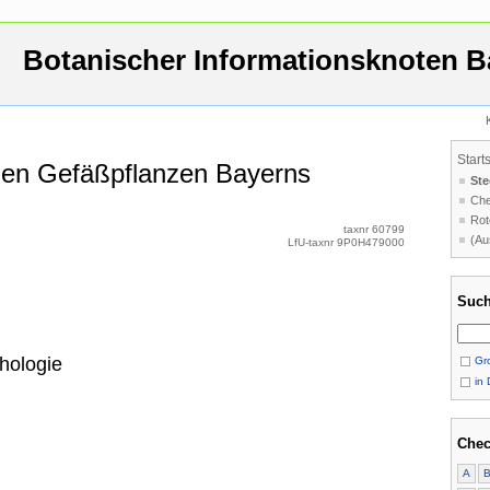
Botanischer Informationsknoten B
Start
 den Gefäßpflanzen Bayerns
Ste
Che
Rot
taxnr 60799
(Au
LfU-taxnr 9P0H479000
Such
hologie
Gro
in 
Chec
A