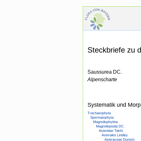
Steckbriefe zu
Saussurea DC.
Alpenscharte
Systematik und Morp
Trachaeophyta
Spermatophyta
Magnoliophytina
Magnoliopsida DC.
Asteridae Takht.
Asterales Lindley
Asteraceae Dumort.