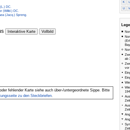
K
(L.) DC.
U
r (Willd.) DC.
ea (Jacq.) Spreng.
Lege
us
Interaktive Karte
Vollbild
Nor
Nor
(Er
Bay
Nor
Zwe
ab 
Zwe
vor
Ein
Ein
Wie
Wie
oder fehlender Karte siehe auch über-/untergeordnete Sippe. Bitte
194
itungsseite zu den Steckbriefen
.
Aus
Zei
Aus
Zei
Ang
Ang
Syn
Zei