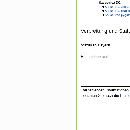
Saussurea DC.
H
Saussurea alpina 
H
Saussurea discolo
H
Saussurea pygma
Verbreitung und Stat
Status in Bayern
H
einheimisch
Bei fehlenden Informationen 
beachten Sie auch die
Einle