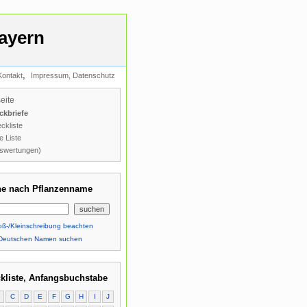
ayern
,
Kontakt
Impressum, Datenschutz
seite
ckbriefe
ckliste
e Liste
swertungen)
e nach Pflanzenname
ß-/Kleinschreibung beachten
Deutschen Namen suchen
kliste, Anfangsbuchstabe
B
C
D
E
F
G
H
I
J