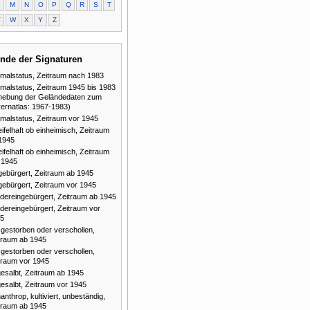
L
M
N
O
P
Q
R
S
T
V
W
X
Y
Z
nde der Signaturen
malstatus, Zeitraum nach 1983
malstatus, Zeitraum 1945 bis 1983
hebung der Geländedaten zum
ernatlas: 1967-1983)
malstatus, Zeitraum vor 1945
ifelhaft ob einheimisch, Zeitraum
1945
ifelhaft ob einheimisch, Zeitraum
 1945
gebürgert, Zeitraum ab 1945
gebürgert, Zeitraum vor 1945
dereingebürgert, Zeitraum ab 1945
dereingebürgert, Zeitraum vor
5
gestorben oder verschollen,
traum ab 1945
gestorben oder verschollen,
traum vor 1945
esalbt, Zeitraum ab 1945
esalbt, Zeitraum vor 1945
anthrop, kultiviert, unbeständig,
traum ab 1945