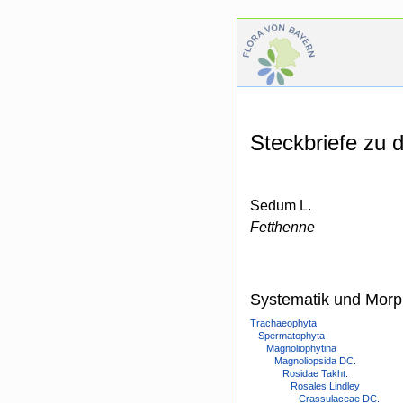
Steckbriefe zu
Sedum L.
Fetthenne
Systematik und Morp
Trachaeophyta
Spermatophyta
Magnoliophytina
Magnoliopsida DC.
Rosidae Takht.
Rosales Lindley
Crassulaceae DC.