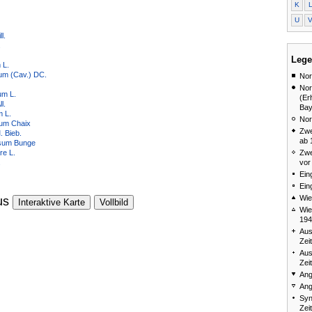
K
U
l.
.
Lege
 L.
um (Cav.) DC.
Nor
Nor
um L.
(Er
l.
Bay
 L.
Nor
um Chaix
Zwe
. Bieb.
ab 
sum Bunge
Zwe
re L.
vor
.
Ein
Ein
Wie
us
Interaktive Karte
Vollbild
Wie
194
Aus
Zei
Aus
Zei
Ang
Ang
Syn
Zei