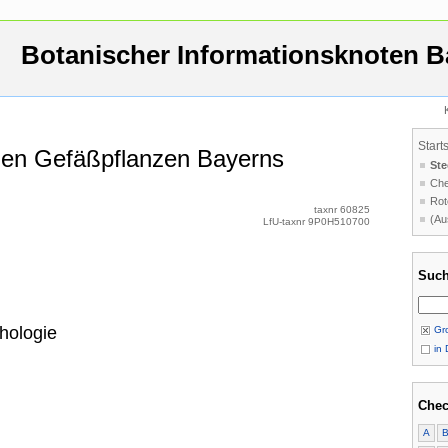
Botanischer Informationsknoten B
Start
 den Gefäßpflanzen Bayerns
Ste
Che
Rot
taxnr 60825
(Au
LfU-taxnr 9P0H510700
Such
hologie
Gro
in 
Chec
A