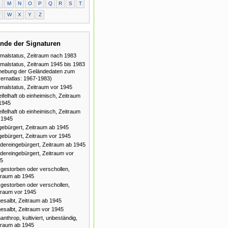
L
M
N
O
P
Q
R
S
T
V
W
X
Y
Z
nde der Signaturen
malstatus, Zeitraum nach 1983
malstatus, Zeitraum 1945 bis 1983
hebung der Geländedaten zum
ernatlas: 1967-1983)
malstatus, Zeitraum vor 1945
ifelhaft ob einheimisch, Zeitraum
1945
ifelhaft ob einheimisch, Zeitraum
 1945
gebürgert, Zeitraum ab 1945
gebürgert, Zeitraum vor 1945
dereingebürgert, Zeitraum ab 1945
dereingebürgert, Zeitraum vor
5
gestorben oder verschollen,
traum ab 1945
gestorben oder verschollen,
traum vor 1945
esalbt, Zeitraum ab 1945
esalbt, Zeitraum vor 1945
anthrop, kultiviert, unbeständig,
traum ab 1945