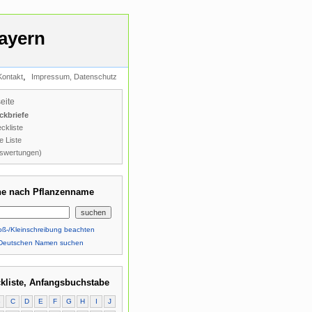
ayern
,
Kontakt
Impressum, Datenschutz
seite
ckbriefe
ckliste
e Liste
swertungen)
e nach Pflanzenname
ß-/Kleinschreibung beachten
Deutschen Namen suchen
kliste, Anfangsbuchstabe
B
C
D
E
F
G
H
I
J