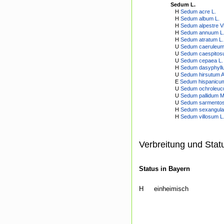
Sedum L.
H
Sedum acre L.
H
Sedum album L.
H
Sedum alpestre Vil
H
Sedum annuum L
H
Sedum atratum L.
U
Sedum caeruleum
U
Sedum caespitos
U
Sedum cepaea L.
H
Sedum dasyphyll
U
Sedum hirsutum Al
E
Sedum hispanicum
U
Sedum ochroleuc
U
Sedum pallidum M
U
Sedum sarmento
H
Sedum sexangula
H
Sedum villosum L
Verbreitung und Stat
Status in Bayern
H
einheimisch