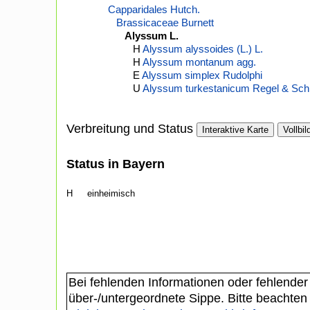
Capparidales Hutch.
Brassicaceae Burnett
Alyssum L.
H
Alyssum alyssoides (L.) L.
H
Alyssum montanum agg.
E
Alyssum simplex Rudolphi
U
Alyssum turkestanicum Regel & Sch
Verbreitung und Status
Interaktive Karte
Vollbil
Status in Bayern
H
einheimisch
Bei fehlenden Informationen oder fehlender
über-/untergeordnete Sippe. Bitte beachten